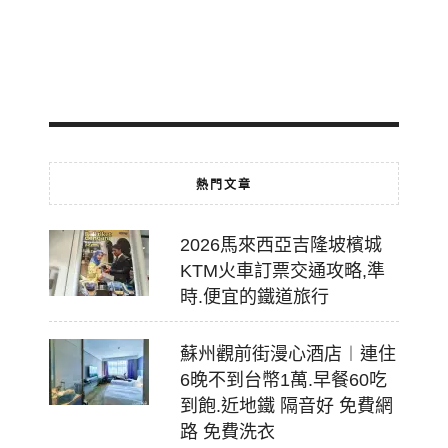
乘
2026-
07-
18
熱門文章
2026馬來西亞吉隆坡檳城
KTM火車訂票交通攻略,準
時.便宜的鐵道旅行
蘇州觀前街漫心酒店︱連住
6晚不到台幣1萬.早餐60吃
到飽.近地鐵 隔音好 免費網
路 免費洗衣