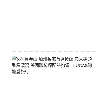
平
價
大
空
間
2026-
07-
29
吃
在
舊
金
山!
加
州
餐