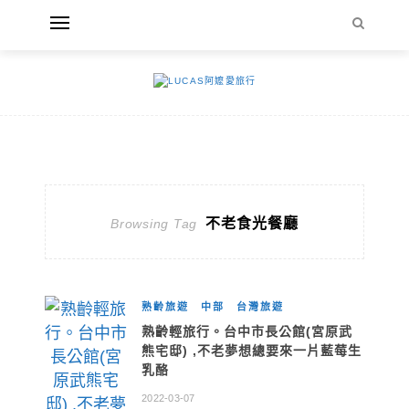
不老食光餐廳
Browsing Tag
熟齡旅遊
中部
台灣旅遊
熟齡輕旅行。台中市長公館(宮原武
熊宅邸) ,不老夢想總要來一片藍莓生
乳酪
2022-03-07