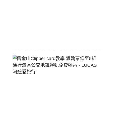
標
配
熱
狗
堡
2026-
07-
22
舊
金
山
Clippe
Card
教
學
渡
輪