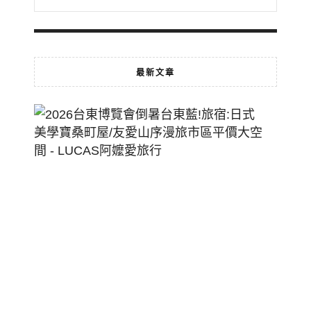
最新文章
2026
台
東
博
覽
會
倒
暑
台
東
藍!
旅