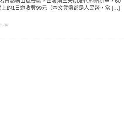
4名景點嶗山風景區。出發前三天朋友代約網拼車，60
以上的1日遊收費99元（本文貨幣都是人民幣，當 […]
05-16