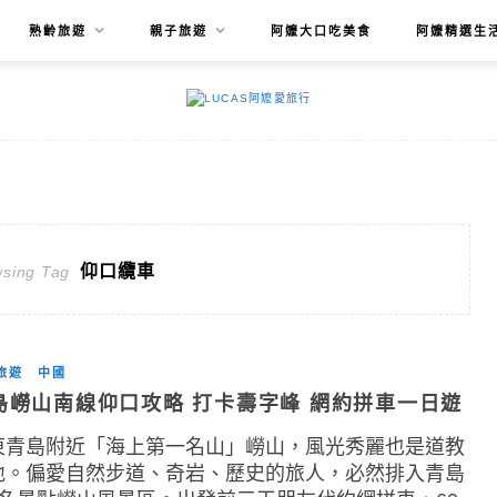
熟齡旅遊
親子旅遊
阿嬤大口吃美食
阿嬤精選生
仰口纜車
sing Tag
旅遊
中國
島嶗山南線仰口攻略 打卡壽字峰 網約拼車一日遊
東青島附近「海上第一名山」嶗山，風光秀麗也是道教
地。偏愛自然步道、奇岩、歷史的旅人，必然排入青島