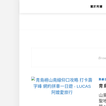
關於阿嬤
Brow
熟齡
青
山
聖