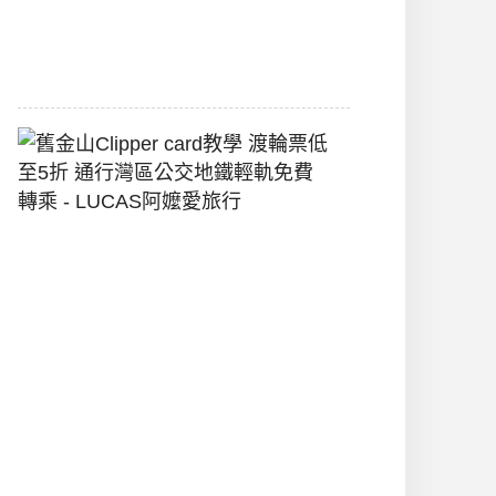
堡
2026-
07-
22
舊
金
山
Clipper
Card
教
學
渡
輪
票
低
至
5