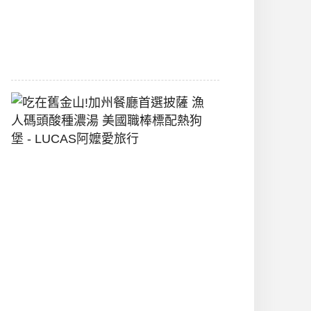
間
2026-
07-
29
吃
在
舊
金
山!
加
州
餐
廳
首
選
披