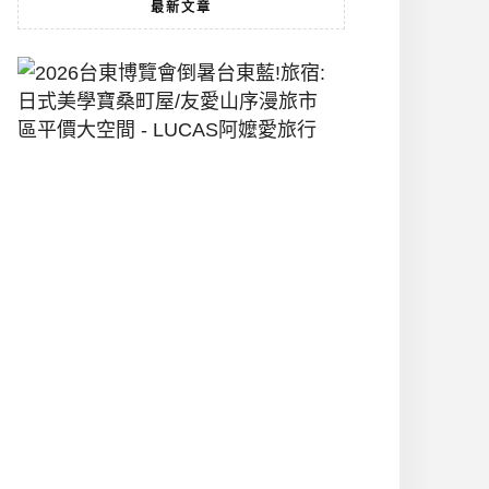
最新文章
2026
台
東
博
覽
會
倒
暑
台
東
藍!
旅
宿:
日
式