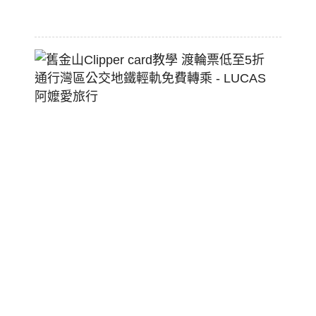
07-
22
舊
金
山
Clippe
Card
教
學
渡
輪
票
低
至
5
折
通