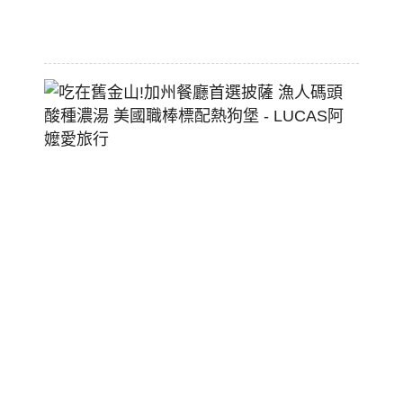
2026-
07-
29
吃
在
舊
金
山!
加
州
餐
廳
首
選
披
薩
漁