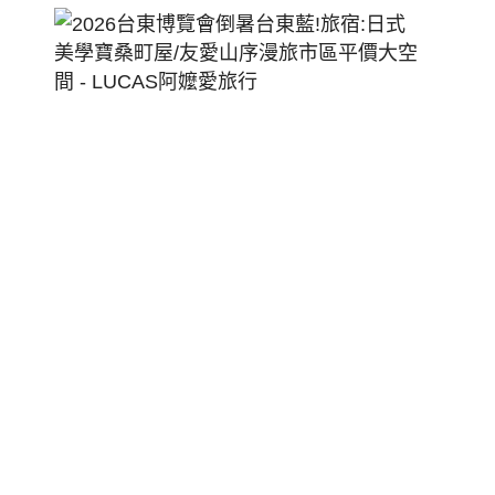
2026
台
東
博
覽
會
倒
暑
台
東
藍!
旅
宿:
日
式
美
學