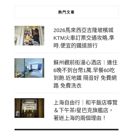
熱門文章
2026馬來西亞吉隆坡檳城
KTM火車訂票交通攻略,準
時.便宜的鐵道旅行
蘇州觀前街漫心酒店︱連住
6晚不到台幣1萬.早餐60吃
到飽.近地鐵 隔音好 免費網
路 免費洗衣
上海自由行｜和平飯店導覽
＆下午茶/星巴克旗艦店，
著迷上海的兩個理由！