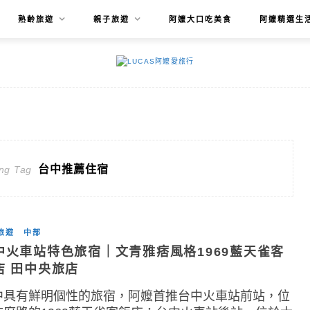
熟齡旅遊
親子旅遊
阿嬤大口吃美食
阿嬤精選生
台中推薦住宿
ng Tag
旅遊
中部
中火車站特色旅宿｜文青雅痞風格1969藍天雀客
店 田中央旅店
中具有鮮明個性的旅宿，阿嬤首推台中火車站前站，位