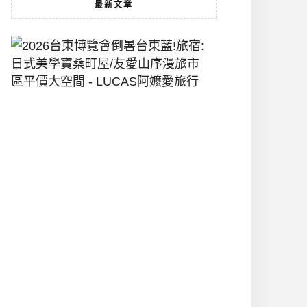
最新文章
2026
台
東
博
覽
會
倒
暑
台
東
藍!
旅
宿:
日
式