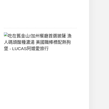
間
2026-
07-
29
吃
在
舊
金
山!
加
州
餐
廳
首
選
披