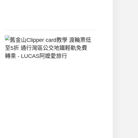
堡
2026-
07-
22
舊
金
山
Clipper
Card
教
學
渡
輪
票
低
至
5