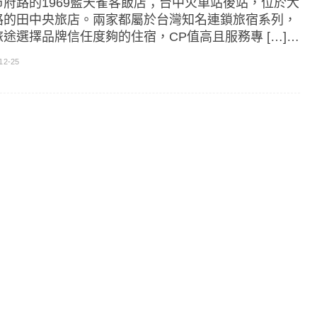
市府路的1969藍天雀客飯店；台中火車站後站，位於大
路的田中央旅店。兩家都屬於台灣知名連鎖旅宿系列，
旅途選擇品牌信任度夠的住宿，CP值高且服務專 […]…
12-25