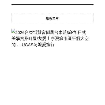
最新文章
2026
台
東
博
覽
會
倒
暑
台
東
藍!
旅
宿: