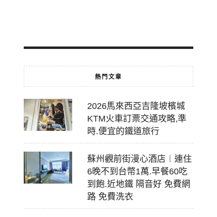
2026-
07-
18
熱門文章
2026馬來西亞吉隆坡檳城
KTM火車訂票交通攻略,準
時.便宜的鐵道旅行
蘇州觀前街漫心酒店︱連住
6晚不到台幣1萬.早餐60吃
到飽.近地鐵 隔音好 免費網
路 免費洗衣