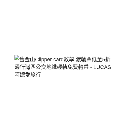
配
熱
狗
堡
2026-
07-
22
舊
金
山
Clippe
Card
教
學
渡
輪
票