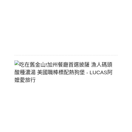
價
大
空
間
2026-
07-
29
吃
在
舊
金
山!
加
州
餐
廳