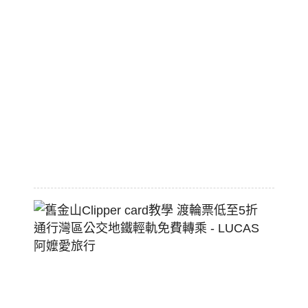
國
職
棒
標
配
熱
狗
堡
2026-
07-
22
舊
金
山
Clippe
Card
教