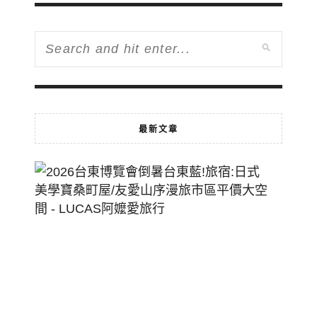
最新文章
2026
台
東
博
覽
會
倒
暑
台