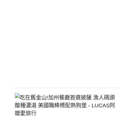
旅
市
區
平
價
大
空
間
2026-
07-
29
吃
在
舊
金
山!