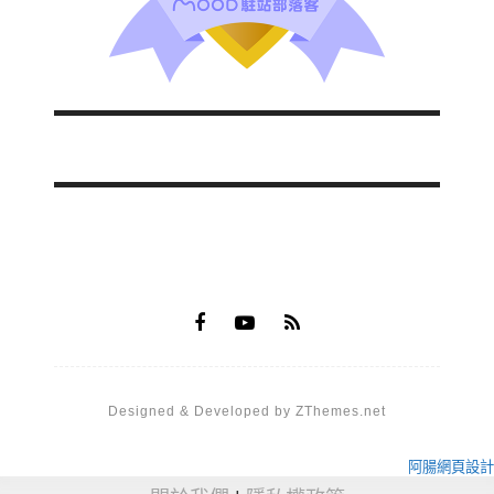
Designed & Developed by ZThemes.net
阿腸網頁設計