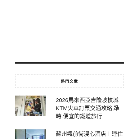
免
費
轉
乘
2026-
07-
18
熱門文章
2026馬來西亞吉隆坡檳城
KTM火車訂票交通攻略,準
時.便宜的鐵道旅行
蘇州觀前街漫心酒店︱連住