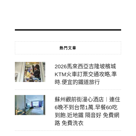
2026-
07-
18
熱門文章
2026馬來西亞吉隆坡檳城
KTM火車訂票交通攻略,準
時.便宜的鐵道旅行
蘇州觀前街漫心酒店︱連住
6晚不到台幣1萬.早餐60吃
到飽.近地鐵 隔音好 免費網
路 免費洗衣