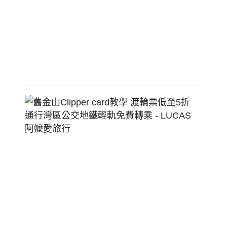
配
熱
狗
堡
2026-
07-
22
舊
金
山
Clippe
Card
教
學
渡
輪
票