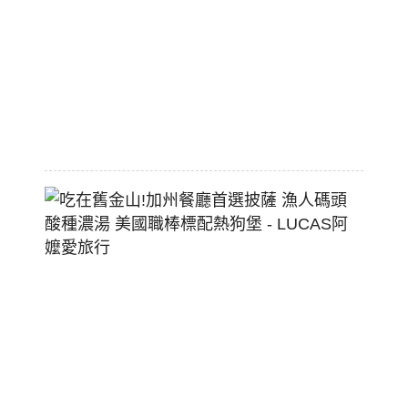
價
大
空
間
2026-
07-
29
吃
在
舊
金
山!
加
州
餐
廳