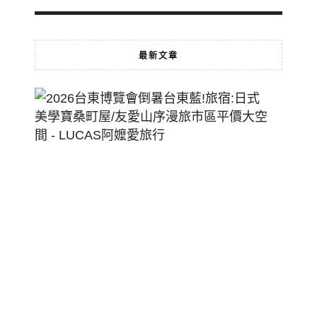
最新文章
2026
台
東
博
覽
會
倒
暑
台
東
藍!
旅
宿: