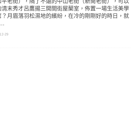
和平老街），隔了不遠的中山老街（新南老街），可以
約清末秀才呂鷹揚三開間街屋蘭室，佈置一場生活美學
席？月眉落羽松濕地的繽紛，在冷的剛剛好的時日，就
]…
12-29