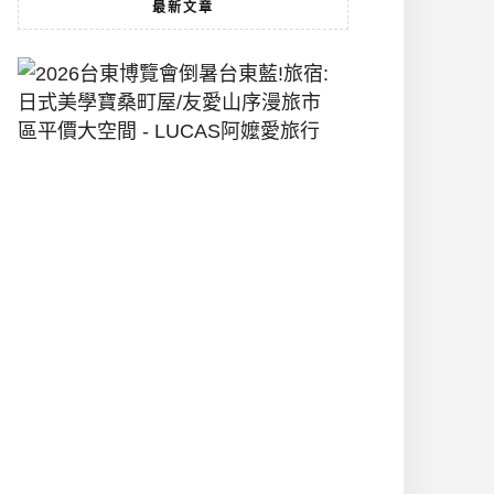
最新文章
2026
台
東
博
覽
會
倒
暑
台
東
藍!
旅
宿:
日
式