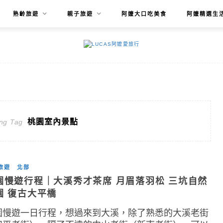
熟齡旅遊
親子旅遊
阿嬤大口吃美食
阿嬤精選生
桃園室內景點
ng Tag
旅遊
北部
園慢遊行程｜大溪秀才茶席 月眉落羽松 三坑自然
園 復古大平橋
園慢遊一日行程，想過來到大溪，除了熟悉的大溪老街