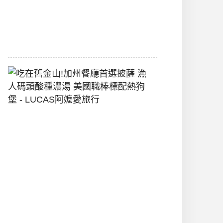
間
2026-
07-
29
吃
在
舊
金
山!
加
州
餐
廳
首
選
披