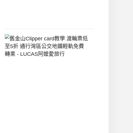
堡
2026-
07-
22
舊
金
山
Clipper
Card
教
學
渡
輪
票
低
至
5