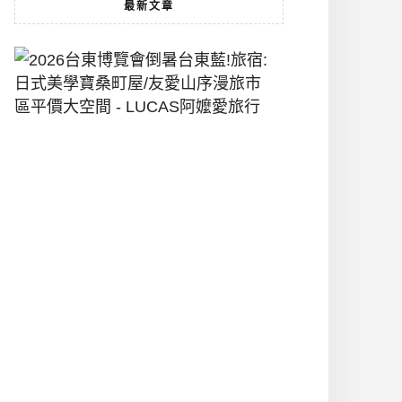
最新文章
2026
台
東
博
覽
會
倒
暑
台
東
藍!
旅
宿:
日
式