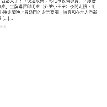
，就虧大了！「夜遊永樂：彰化市夜間導覽」，跟著
旅庫」金牌導覽邱明憲（外號小王子）夜間走讀，用
.5小時走讀晚上最熱鬧的永樂商圈，遊客和在地人重新
 […]…
08-22