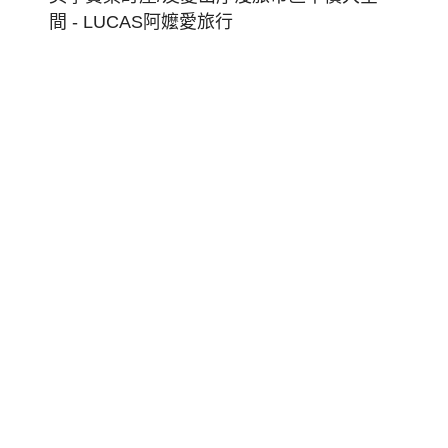
東
博
覽
會
倒
暑
台
東
藍!
旅
宿:
日
式
美
學
寶
桑