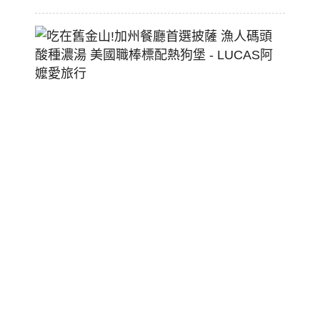
吃
在
舊
金
山!
加
州
餐
廳
首
選
披
薩
漁
人
碼