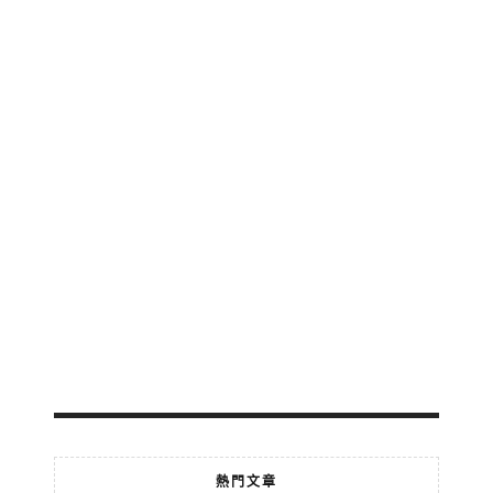
區
公
交
地
鐵
輕
軌
免
費
轉
乘
2026-
07-
18
熱門文章