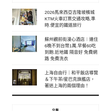
2026馬來西亞吉隆坡檳城
KTM火車訂票交通攻略,準
時.便宜的鐵道旅行
蘇州觀前街漫心酒店︱連住
6晚不到台幣1萬.早餐60吃
到飽.近地鐵 隔音好 免費網
路 免費洗衣
上海自由行｜和平飯店導覽
＆下午茶/星巴克旗艦店，
著迷上海的兩個理由！
分類