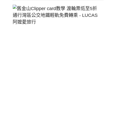
舊
金
山
Clippe
Card
教
學
渡
輪
票
低
至
5
折
通
行
灣