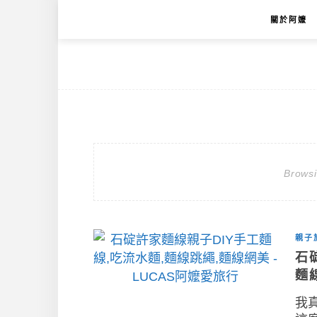
關於阿嬤
Brows
親子
石
麵
我