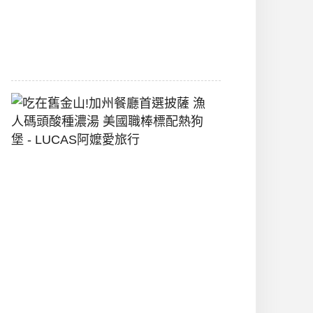
間
2026-
07-
29
吃
在
舊
金
山!
加
州
餐
廳
首
選
披