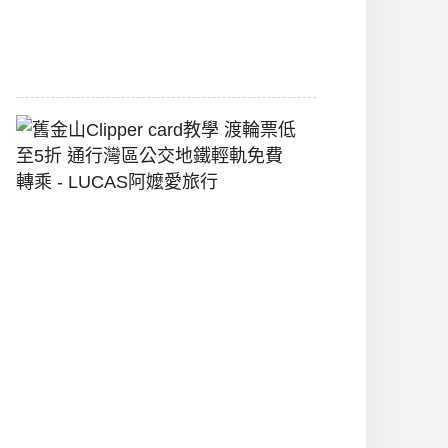
堡
2026-
07-
22
舊
金
山
Clipper
Card
教
學
渡
輪
票
低
至
5