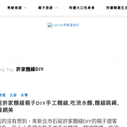
熟齡旅遊
親子旅遊
阿嬤大口吃美食
阿嬤精選生
許家麵線DIY
ing Tag
旅遊
北部
台灣
碇許家麵線親子DIY手工麵線,吃流水麵,麵線跳繩,
線網美
真的沒有想到，來新北市石碇許家麵線DIY的親子遊客