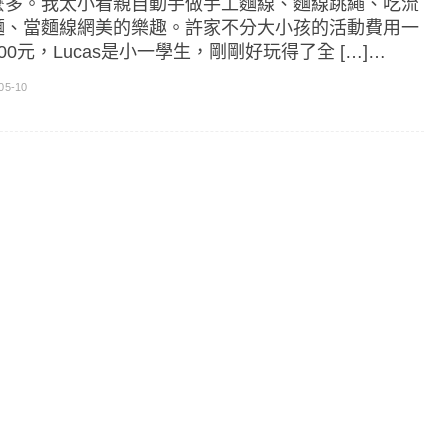
麼多。我太小看親自動手做手工麵線、麵線跳繩、吃流
麵、當麵線網美的樂趣。許家不分大小孩的活動費用一
00元，Lucas是小一學生，剛剛好玩得了全 […]…
05-10