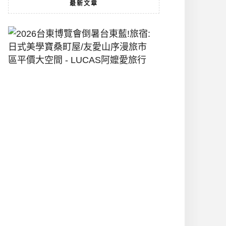
最新文章
2026
台
東
博
覽
會
倒
暑
台
東
藍!
旅
宿:
日
式