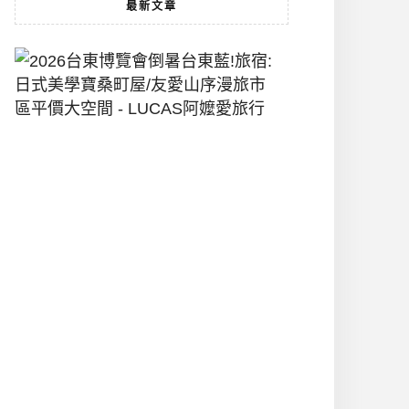
最新文章
2026
台
東
博
覽
會
倒
暑
台
東
藍!
旅
宿:
日
式