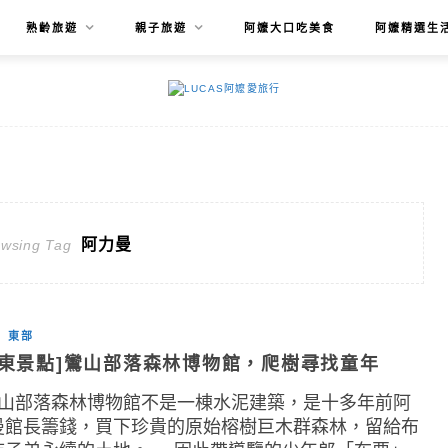
熟齡旅遊
親子旅遊
阿嬤大口吃美食
阿嬤精選生
阿力曼
owsing Tag
東部
台東景點]鸞山部落森林博物館，爬樹尋找童年
山部落森林博物館不是一棟水泥建築，是十多年前阿
曼館長籌錢，買下珍貴的原始榕樹巨木群森林，留給布