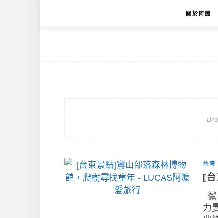
關於阿嬤
Br
台灣
[
鸞
力