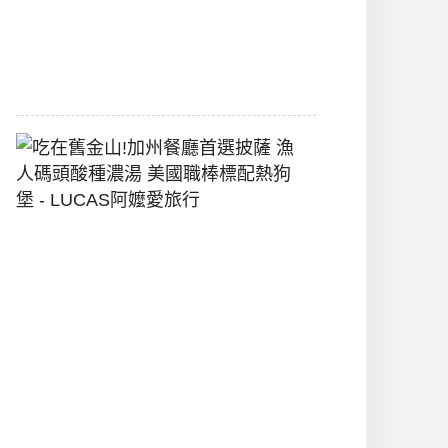
間
2026-
07-
29
吃
在
舊
金
山!
加
州
餐
廳
首
選
披