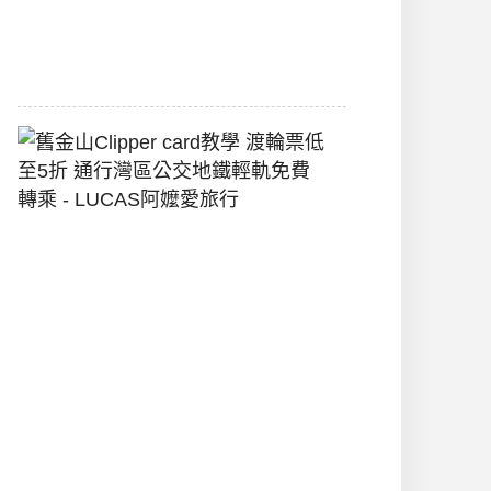
堡
2026-
07-
22
舊
金
山
Clipper
Card
教
學
渡
輪
票
低
至
5