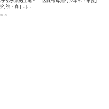
族子弟永續的土地。 因此帶導覽的少年郎「布要」
的說，森 […]…
08-23