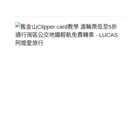
07-
22
舊
金
山
Clippe
Card
教
學
渡
輪
票
低
至
5
折
通