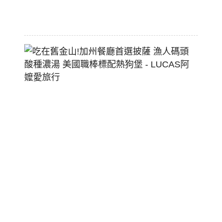
2026-
07-
29
吃
在
舊
金
山!
加
州
餐
廳
首
選
披
薩
漁