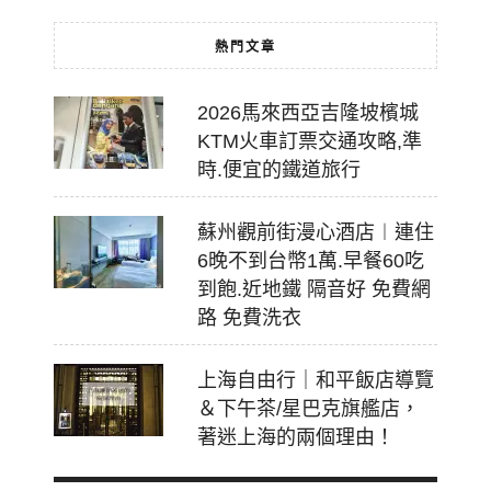
熱門文章
2026馬來西亞吉隆坡檳城
KTM火車訂票交通攻略,準
時.便宜的鐵道旅行
蘇州觀前街漫心酒店︱連住
6晚不到台幣1萬.早餐60吃
到飽.近地鐵 隔音好 免費網
路 免費洗衣
上海自由行｜和平飯店導覽
＆下午茶/星巴克旗艦店，
著迷上海的兩個理由！