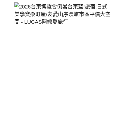
2026
台
東
博
覽
會
倒
暑
台
東
藍!
旅
宿:
日
式
美
學