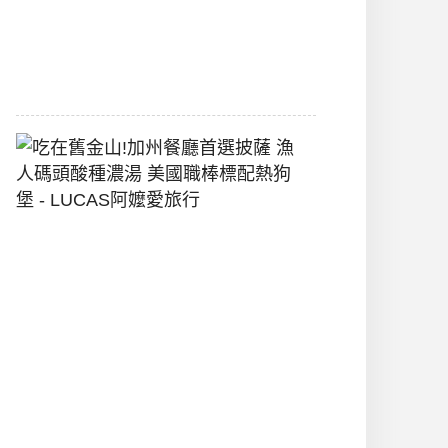
間
2026-
07-
29
吃
在
舊
金
山!
加
州
餐
廳
首
選
披