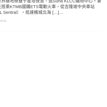
界級地標雙子星塔夜景、逛Suria KLCC購物中心。第
天搭乘KTMB國鐵ETS電動火車，從吉隆坡中央車站
L Sentral），抵達檳城北海 […]…
06-01