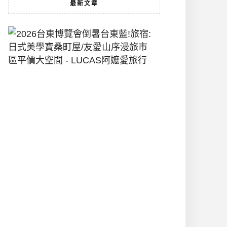
最新文章
2026
台
東
博
覽
會
倒
暑
台
東
藍!
旅
宿:
日
式