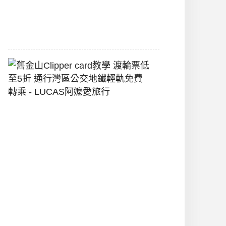
堡
2026-
07-
22
舊
金
山
Clipper
Card
教
學
渡
輪
票
低
至
5