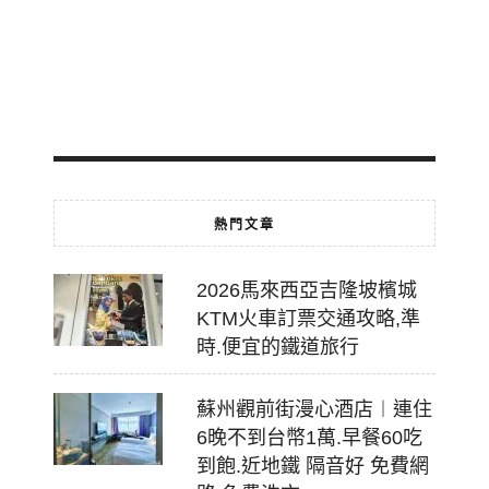
轉
乘
2026-
07-
18
熱門文章
2026馬來西亞吉隆坡檳城
KTM火車訂票交通攻略,準
時.便宜的鐵道旅行
蘇州觀前街漫心酒店︱連住
6晚不到台幣1萬.早餐60吃
到飽.近地鐵 隔音好 免費網