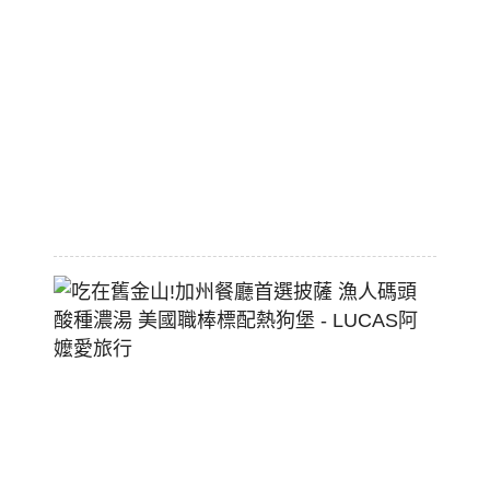
區
平
價
大
空
間
2026-
07-
29
吃
在
舊
金
山!
加
州