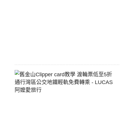
標
配
熱
狗
堡
2026-
07-
22
舊
金
山
Clippe
Card
教
學
渡
輪