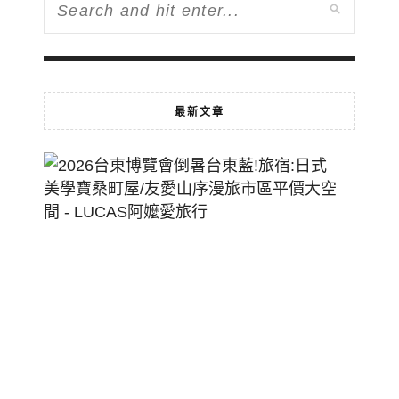
最新文章
2026
台
東
博
覽
會
倒
暑
台
東
藍!