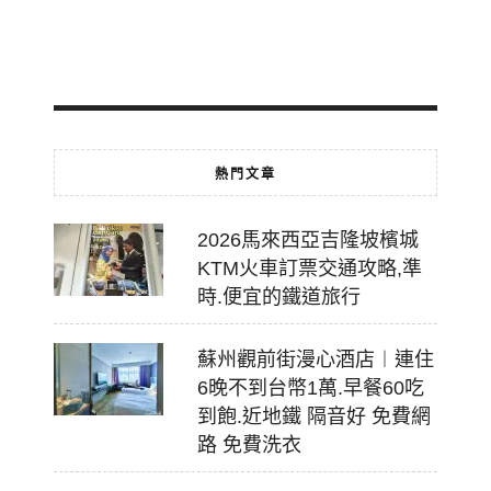
2026-
07-
18
熱門文章
2026馬來西亞吉隆坡檳城
KTM火車訂票交通攻略,準
時.便宜的鐵道旅行
蘇州觀前街漫心酒店︱連住
6晚不到台幣1萬.早餐60吃
到飽.近地鐵 隔音好 免費網
路 免費洗衣