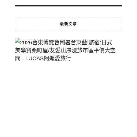
最新文章
2026
台
東
博
覽
會
倒
暑
台
東
藍!
旅
宿: