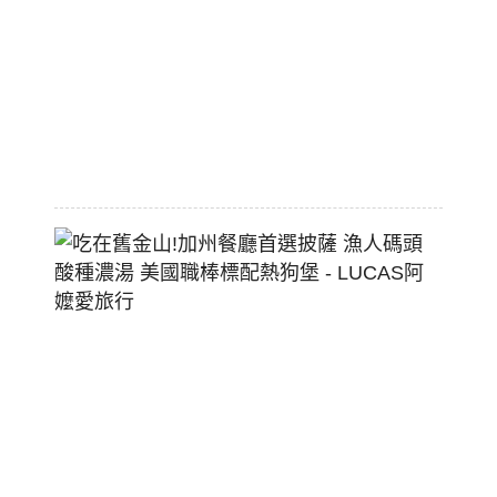
價
大
空
間
2026-
07-
29
吃
在
舊
金
山!
加
州
餐
廳