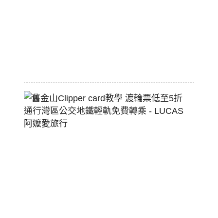
配
熱
狗
堡
2026-
07-
22
舊
金
山
Clippe
Card
教
學
渡
輪
票