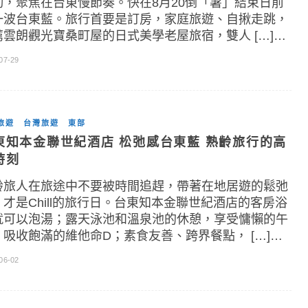
動，聚焦在台東慢節奏。快在8月20倒「暑」結束日前
一波台東藍。旅行首要是訂房，家庭旅遊、自揪走跳，
薦雲朗觀光寶桑町屋的日式美學老屋旅宿，雙人 […]…
07-29
旅遊
台灣旅遊
東部
東知本金聯世紀酒店 松弛感台東藍 熟齡旅行的高
時刻
齡旅人在旅途中不要被時間追趕，帶著在地居遊的鬆弛
，才是Chill的旅行日。台東知本金聯世紀酒店的客房浴
就可以泡湯；露天泳池和溫泉池的休憩，享受慵懶的午
、吸收飽滿的維他命D；素食友善、跨界餐點， […]…
06-02