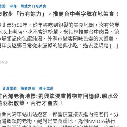
旅遊
中部
阿嬤大口吃美食
市散步「行有餘力」，推薦台中老字號在地美食！
中北漂近50年，從年輕吃到銀髮的美食地圖，沒有營業
0年以上老店小吃不會進榜單。米其林推薦台中肉員、第
市場顏記肉包餛飩湯、外縣市遊客聞味色變的大麵羹，
是年長返鄉日常從未漏掉的經典小吃。過去要騎踏 […]
04-16
台灣旅遊
熟齡旅遊
親子旅遊
竹內灣老街地標:劉興欽漫畫博物館回憶殺.親水公
落羽松散策，內行才會去！
竹縣內灣車站出站遊客，都習慣直接去逛內灣老街。分
台灣鄉鎮的老街，絕對是美食重地。為何NVIDIA執行