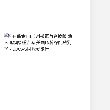
間
2026-
07-
29
吃
在
舊
金
山!
加
州
餐
廳
首
選
披