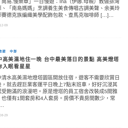
「南島.慢樂章」一日慢遊：Ina（伊娜.母親）教做排灣
拜、「南島媽媽」烹調養生美食傳唱古調美聲、余美玲
師賽德克族編織美學配飾包款、查馬克咖啡師 […]…
12-09
旅遊
中部
中高美濕地住一晚 台中最美落日的景點 高美燈塔
你入眠看星星
中清水高美濕地燈塔園區開放住宿，遊客不需要欣賞日
後，就去趕巨業客運平日晚上7點末班車，好好沉浸其
感受飽滿的浪漫吧。原是燈塔的員工宿舍改裝成5間雅
，也僅有1間套房和4人套房。房價不貴房間數少，常
]…
08-29