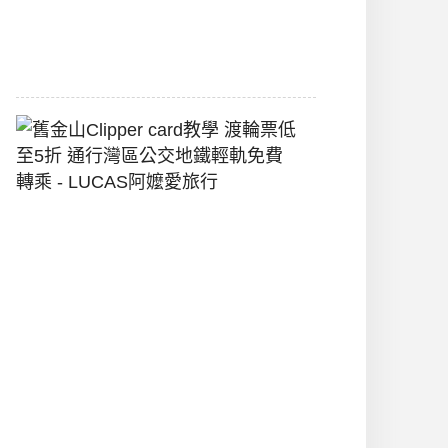
堡
2026-
07-
22
舊
金
山
Clipper
Card
教
學
渡
輪
票
低
至
5