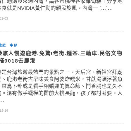
黃仁勳還沒來過內灣，請客蔡桃桂客家蘿蔔糕！分享地
食就是NVIDIA黃仁勳的親民旋風。內灣一 […]…
02-03
旅遊
中部
齡旅人慢遊鹿港,免驚!老街.麵茶.三輪車.民俗文物
搭9018去鹿港
港是台灣旅遊最熱門的景點之一。天后宮、新祖宮拜廟
程、鹿港老街古早味美食阿婆炸糯米，甘蔗湯頭浮著魚
。靈鳥卜卦或是看手相婚運的算命師、鬥香腸也是久不
的。還有做手蠟模的攤前大排長龍，孩子都討著要。人
]…
12-14