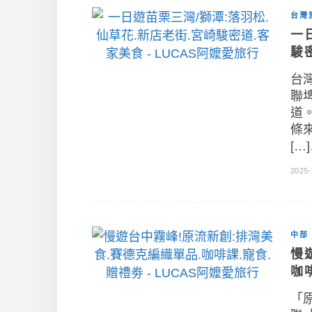
台灣
一
駿
台
聯
道
條
[…
2025-
中部
慢
咖
「