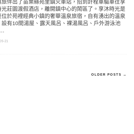
與旅伴出了苗栗縣苑里鎮火車站，招到計程車驅車往享
時光莊園渡假酒店，離開鎮中心的鬧區了。享沐時光是
座位於苑裡經典小鎮的奢華溫泉旅宿，自有湧出的溫泉
，設有10間湯屋、露天風呂、裸湯風呂、戶外游泳池
]…
05-21
OLDER POSTS →