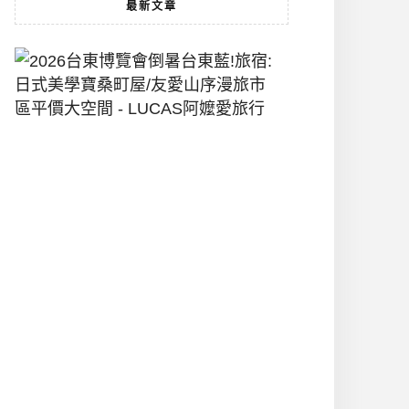
最新文章
2026
台
東
博
覽
會
倒
暑
台
東
藍!
旅
宿:
日
式