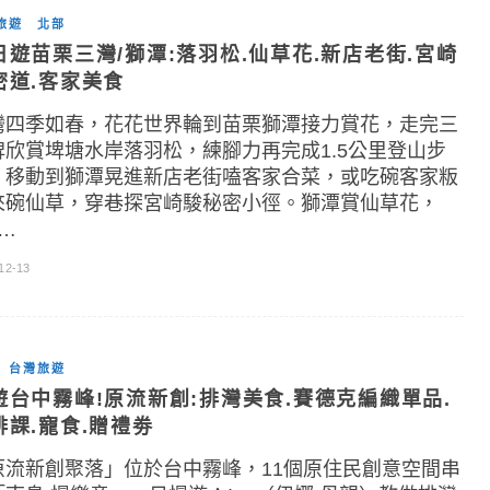
旅遊
北部
日遊苗栗三灣/獅潭:落羽松.仙草花.新店老街.宮崎
密道.客家美食
灣四季如春，花花世界輪到苗栗獅潭接力賞花，走完三
埤欣賞埤塘水岸落羽松，練腳力再完成1.5公里登山步
。移動到獅潭晃進新店老街嗑客家合菜，或吃碗客家粄
來碗仙草，穿巷探宮崎駿秘密小徑。獅潭賞仙草花，
]…
12-13
台灣旅遊
遊台中霧峰!原流新創:排灣美食.賽德克編織單品.
啡課.寵食.贈禮劵
原流新創聚落」位於台中霧峰，11個原住民創意空間串