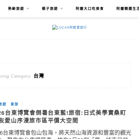
熟齡旅遊
親子旅遊
阿嬤大口吃美食
阿嬤精選生
台灣
sing Category
旅遊
東部
026台東博覽會倒暑台東藍!旅宿:日式美學寶桑町
/友愛山序漫旅市區平價大空間
026台東博覽會包山包海，將天然山海資源和豐富的觀光