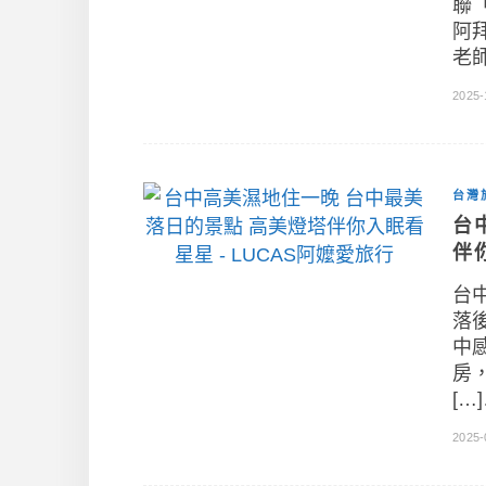
聯
阿
老
2025-
台灣
台
伴
台
落
中
房
[…
2025-