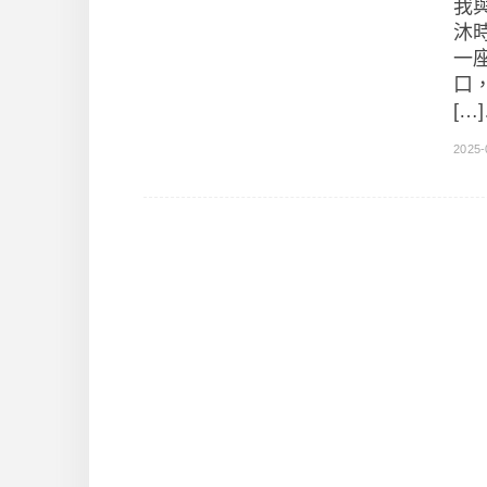
我
沐
一
口
[…
2025-