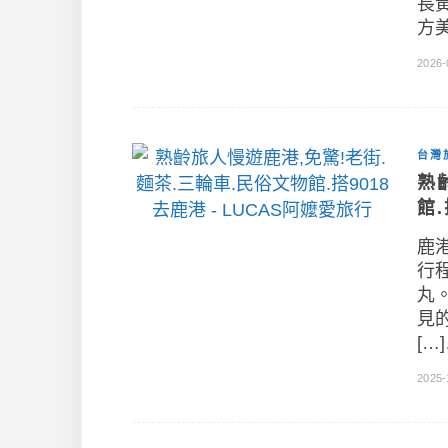
長
方美
2026-
台灣
熟
館.
鹿
行
丸
見
[…
2025-