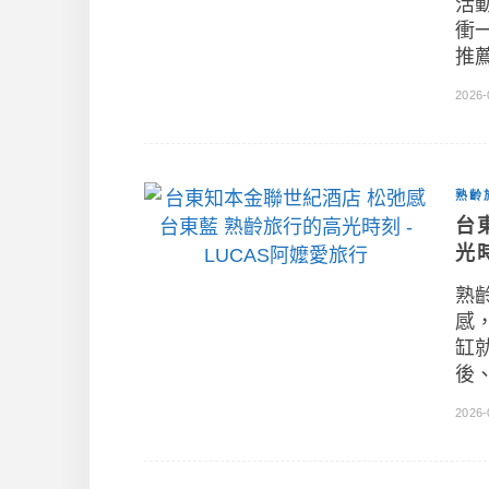
活
衝
推
2026-
熟齡
台
光
熟
感
缸
後
2026-