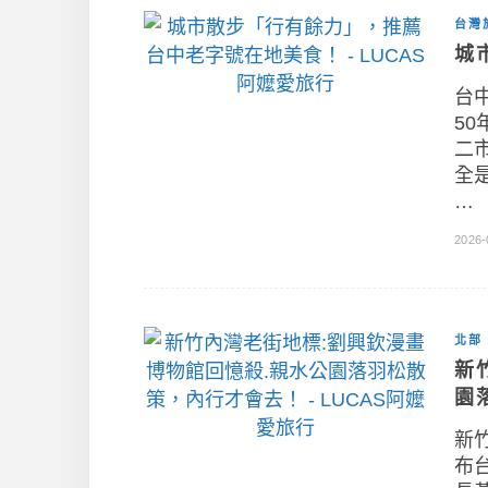
台灣
城
台
5
二
全
…
2026-
北部
新
園
新
布