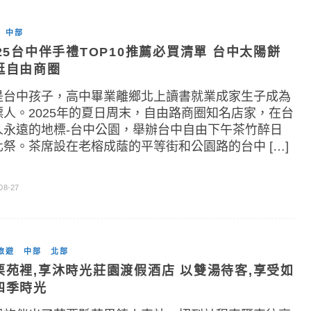
中部
025台中伴手禮TOP10推薦必買清單 台中太陽餅
逛自由商圈
是台中孩子，高中畢業離鄉北上讀書就業成家生子成為
漂人。2025年的夏日周末，自由路商圈知名店家，在台
人永遠的地標-台中公園，舉辦台中自由下午茶竹醉日
化祭。茶席設在老榕成蔭的平等街和公園路的台中 […]
08-27
旅遊
中部
北部
栗苑裡,享沐時光莊園渡假酒店 以雙湯待客,享受如
四季時光