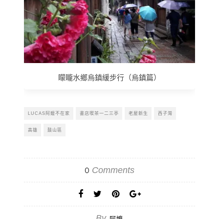
矇矓水鄉烏鎮緩步行（烏鎮篇）
LUCAS阿嬤不在家
書店喫茶一二三亭
老屋新生
西子灣
高雄
鼓山區
Comments
0
By
阿嬤