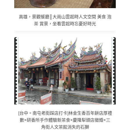
高雄，景觀餐廳║大崗山雲起時人文空間 美食 泡
茶 賞景，坐看雲起時忘憂好時光
[台中。南屯老街踩店打卡]林金生香百年餅店厚禮
數×研香所手作體驗新茶食×慶隆犁頭店徵婚×三
角街人文茶館消失的石獅