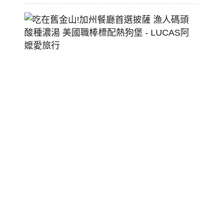
吃
在
舊
金
山!
加
州
餐
廳
首
選
披
薩
漁
人
碼