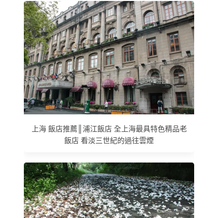
上海 飯店推薦║浦江飯店 全上海最具特色精品老
飯店 看淡三世紀的過往雲煙