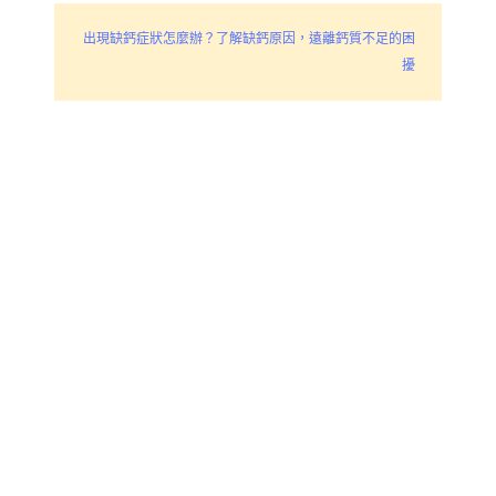
出現缺鈣症狀怎麼辦？了解缺鈣原因，遠離鈣質不足的困
擾