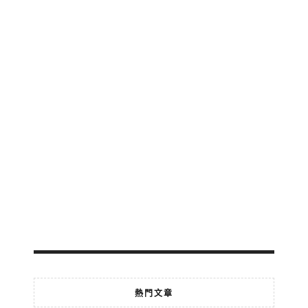
區
公
交
地
鐵
輕
軌
免
費
轉
乘
2026-
07-
18
熱門文章