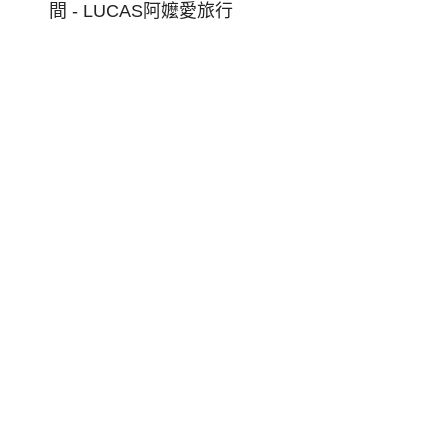
東
博
覽
會
倒
暑
台
東
藍!
旅
宿:
日
式
美
學
寶
桑
町