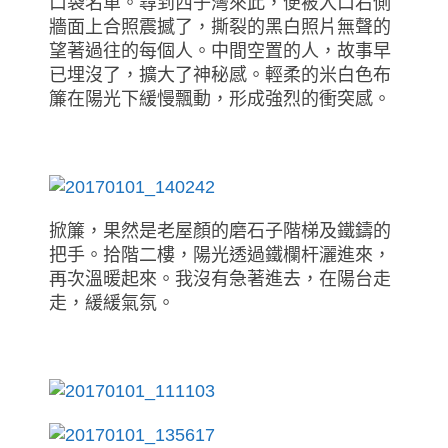
口袋名單。尋到西子灣來此，便被入口右側
牆面上合照震撼了，撕裂的黑白照片無聲的
望著過往的每個人。中間空置的人，故事早
已埋沒了，擴大了神秘感。輕柔的米白色布
簾在陽光下緩慢飄動，形成強烈的衝突感。
掀簾，果然是老屋顏的磨石子階梯及鐵鑄的
把手。拾階二樓，陽光透過鐵欄杆灑進來，
再次溫暖起來。我沒有急著進去，在陽台走
走，緩緩氣氛。