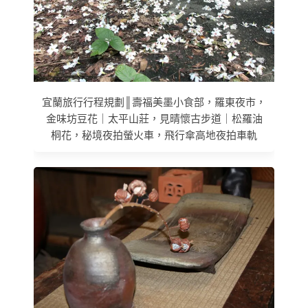
宜蘭旅行行程規劃║壽福美墨小食部，羅東夜市，
金味坊豆花｜太平山莊，見晴懷古步道｜松羅油
桐花，秘境夜拍螢火車，飛行傘高地夜拍車軌