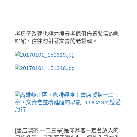
老房子改建也極力搜尋老傢俱佈置裝潢的咖
啡館，往往勾引著文青的老靈魂。
[書店喫茶 一二三亭]是仰慕者一定會放入的