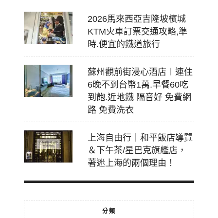
2026馬來西亞吉隆坡檳城
KTM火車訂票交通攻略,準
時.便宜的鐵道旅行
蘇州觀前街漫心酒店︱連住
6晚不到台幣1萬.早餐60吃
到飽.近地鐵 隔音好 免費網
路 免費洗衣
上海自由行｜和平飯店導覽
＆下午茶/星巴克旗艦店，
著迷上海的兩個理由！
分類