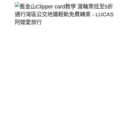
舊
金
山
Clippe
Card
教
學
渡
輪
票
低
至
5
折
通
行
灣