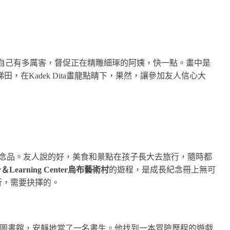
宣告自己有多厲害，督促正在精雕細琢的阿姨，快一點。畫中是
lalang）梯田，在Kadek Dita畫龍點睛下，果然，讓參加友人信心大
心的紀念品。友人說的好，美食和景點在孩子長大去旅行，隨時都
ary＆Learning Center烏布藝術村
的遊程，是成長紀念冊上無可
行，需要抉擇的。
集而成立的圖書館，安靜地當了一名書生。他找到一本冒險歷程的遊戲