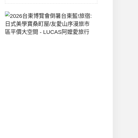
2026
台
東
博
覽
會
倒
暑
台
東
藍!
旅
宿:
日
式
美