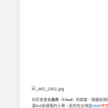
印尼峇里島
烏布
（
Ubud
）的遊客，踏遍街頭逛
滿Bali彩繪風的小巷，赴約在台灣從
isbali
中