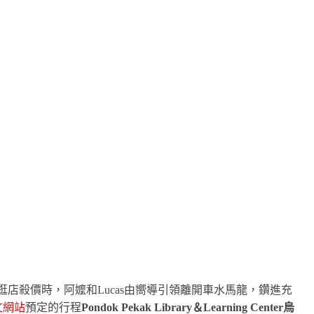
店殺價時，阿嬤和Lucas由嚮導引領離開車水馬龍，鑽進充
文網站
預定的行程
Pondok Pekak Library＆Learning Center烏