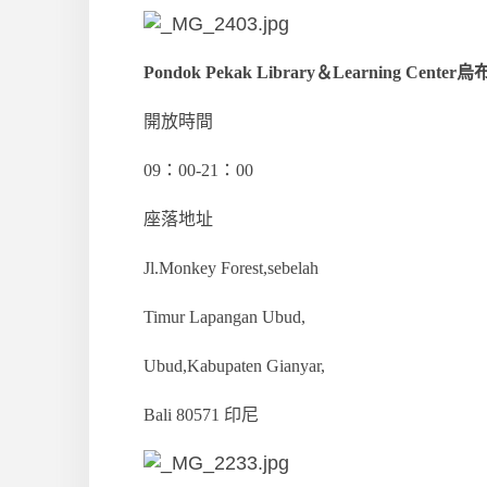
Pondok Pekak Library＆Learning Cente
開放時間
09：00-21：00
座落地址
Jl.Monkey Forest,sebelah
Timur Lapangan Ubud,
Ubud,Kabupaten Gianyar,
Bali 80571 印尼