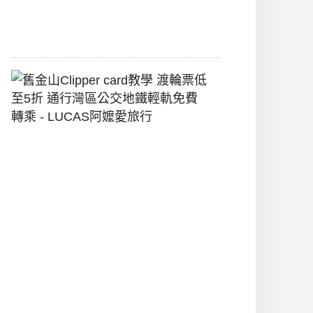
2026-
07-
22
舊
金
山
Clipper
Card
教
學
渡
輪
票
低
至
5
折