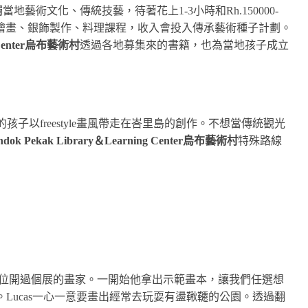
地藝術文化、傳統技藝，待著花上1-3小時和Rh.150000-
樂、繪畫、銀飾製作、料理課程，收入會投入傳承藝術種子計劃。
g Center烏布藝術村
透過各地募集來的書籍，也為當地孩子成立
孩子以freestyle畫風帶走在峇里島的創作。不想當傳統觀光
ndok Pekak Library＆Learning Center
烏布藝術村
特殊路線
他是一位開過個展的畫家。一開始他拿出示範畫本，讓我們任選想
le。Lucas一心一意要畫出經常去玩耍有盪鞦韆的公園。透過翻