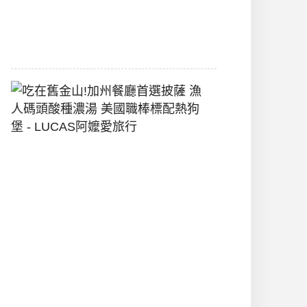
間
2026-
07-
29
吃
在
舊
金
山!
加
州
餐
廳
首
選
披
薩