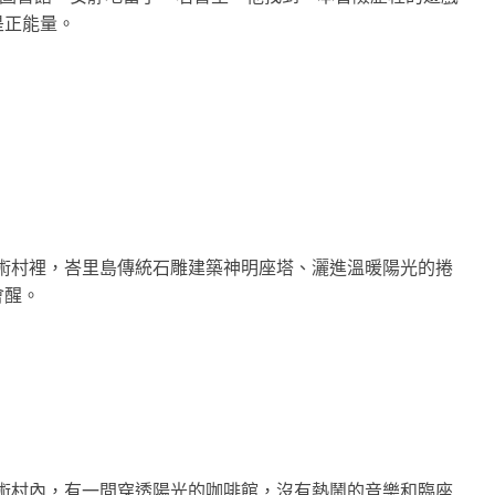
是正能量。
g Center烏布藝術村裡，峇里島傳統石雕建築神明座塔、灑進溫暖陽光的捲
會醒。
g Center烏布藝術村內，有一間穿透陽光的咖啡館，沒有熱鬧的音樂和臨座