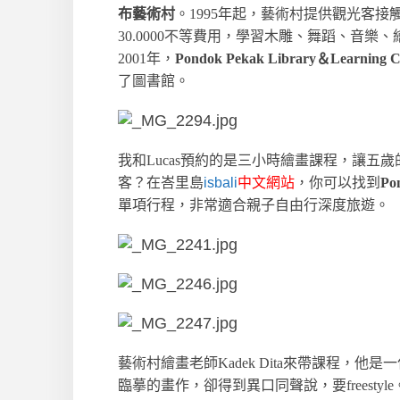
布藝術村
。1995年起，藝術村提供觀光客接觸當
30.0000不等費用，學習木雕、舞蹈、音
2001年，
Pondok Pekak Library＆Learnin
了圖書館。
我和Lucas預約的是三小時繪畫課程，讓五歲的
客？在峇里島
isbali
中文網站
，你可以找到
Po
單項行程，非常適合親子自由行深度旅遊。
藝術村繪畫老師Kadek Dita來帶課程，
臨摹的畫作，卻得到異口同聲說，要freesty