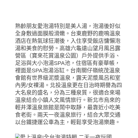
熟齡朋友愛泡湯特別是美人湯，泡湯後好似
全身敷過面膜般滑嫩。台東鹿野的鹿鳴溫泉
酒店在熱氣球狂潮後，入住享受飯店慵懶泡
湯和美食的慰勞。高雄六龜遠山望月風呂露
營區（寶來花賞溫泉公園）戶外提供手浴、
足浴與大小泡湯SPA池，住宿區有豪華帳，
裡面是SPA泡湯浴缸。台南關仔嶺統茂溫泉
會館有世界級泥漿溫泉，露天泥漿風呂和室
內男/女裸湯。北投溫泉更在日治時期譽為四
大名泉的盛名，分為三種泉質，很適合來場
溫泉結合小鎮人文風情旅行。新北市烏來的
輕井澤溫泉旅館是鬧中取靜，最靠近小吃美
食老街。兩天一夜溫泉旅行，結合大眾交通
以台鐵捷運公車為主，輕鬆享受泡湯樂趣。