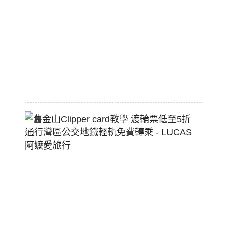
標
配
熱
狗
堡
2026-
07-
22
舊
金
山
Clippe
Card
教
學
渡
輪