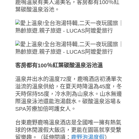
鹿鳴溫泉有美人湯美名，客房都有100％紅
葉碳酸溫泉浴池。
客房都有100％紅葉碳酸溫泉浴池溫
溫泉井出水的溫度72度，鹿鳴酒店初湧單次
溢流的溫泉供給，在夏天時降溫為45度，冬
天時保持55度，冷水則為山泉水。山水無邊
際溫泉泳池還能泡湯戲水。碳酸溫泉浴場＆
SPA芳療加倍呵護女人。
台東鹿野鹿鳴溫泉酒店是全國唯一擁有熱氣
球的休閒渡假大飯店，更能在園區就享受繫
留樂趣。（延伸閱讀：
鹿野泡湯度假
）