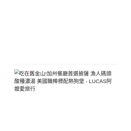
平
價
大
空
間
2026-
07-
29
吃
在
舊
金
山!
加
州
餐