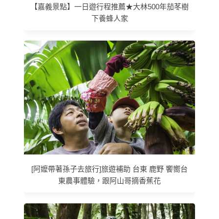
【嘉義景點】一日遊行程推薦★大林500年茄苳樹
下養蜂人家
[阿嬤帶著孫子去旅行]旅遊補助 台東 鹿野 饗嚮台
東農事體驗，跟阿山哥摘香蕉花