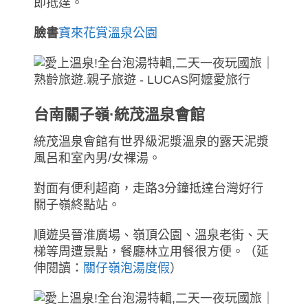
即抵達。
臉書
寶來花賞溫泉公園
台南關子嶺·統茂溫泉會館
統茂溫泉會館有世界級泥漿溫泉的露天泥漿
風呂和室內男/女裸湯。
對面有便利超商，走路3分鐘抵達台灣好行
關子嶺終點站。
順遊吳晉淮廣場、嶺頂公園、溫泉老街、天
梯等周遭景點，餐廳林立用餐很方便。（延
伸閱讀：
關仔嶺泡湯度假
）