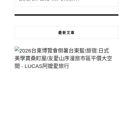
最新文章
2026
台
東
博
覽
會
倒
暑
台
東
藍!