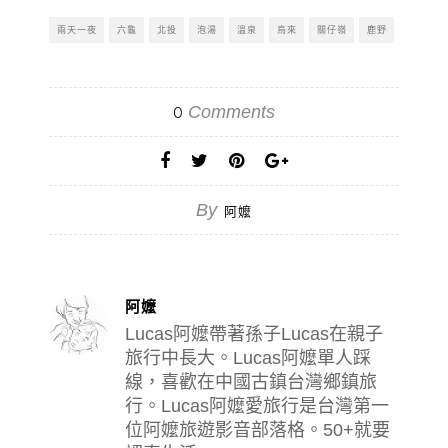
兩天一夜
六龜
北投
泡湯
溫泉
烏來
關仔嶺
鹿野
Comments
0
By
阿嬤
阿嬤
Lucas阿嬤帶著孫子Lucas在親子
旅行中長大。Lucas阿嬤單人踩
線，喜歡在中國古鎮台灣鄉鎮旅
行。Lucas阿嬤愛旅行是台灣第一
位阿嬤旅遊影音部落格。50+就要