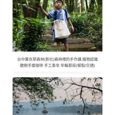
台中薰衣草森林(新社)森林裡的手作課,植物認識
聽樹手磨咖啡 手工香皂 年輪郵局(餐點/交通)