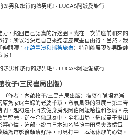
能力，縮回自己認為的舒適圈。我在一次講座前和來的
旅行，所以她決定自己來聽怎麼策畫自由行。當然，我
延伸閱讀：
花蓮豐濱和瑞穗旅宿
）特別能展現熟男酷帥
旅呢！
館牧子/三民書局出版）
》（作者：內館牧子/三民書局出版）描寫在職場逐漸
著原為家庭主婦的老婆千草，意氣風發的發展出第二春
時間，起初還不屑去健身房跟阿伯阿嬤哈拉和飯局。最
熟男智慧，卻在金融風暴中，全賠出局。造成妻子提出
影響心情。這部小說由日本知名導演中田秀夫改編電
改編為電影後頗獲好評，可見打中日本退休族的心聲。