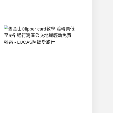
2026-
07-
22
舊
金
山
Clipper
Card
教
學
渡
輪
票
低
至
5
折