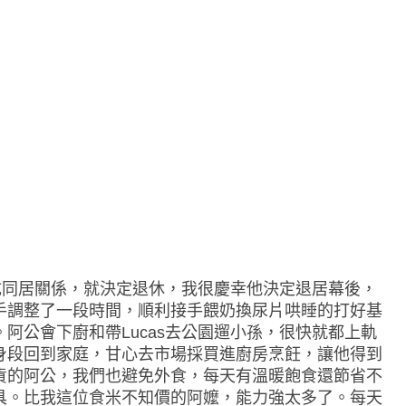
變成同居關係，就決定退休，我很慶幸他決定退居幕後，
手調整了一段時間，順利接手餵奶換尿片哄睡的打好基
阿公會下廚和帶Lucas去公園遛小孫，很快就都上軌
身段回到家庭，甘心去市場採買進廚房烹飪，讓他得到
貨的阿公，我們也避免外食，每天有溫暖飽食還節省不
具。比我這位食米不知價的阿嬤，能力強太多了。每天