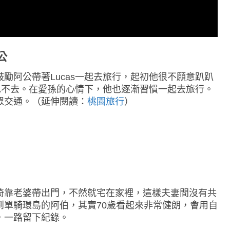
公
勵阿公帶著Lucas一起去旅行，起初他很不願意趴趴
他也不去。在愛孫的心情下，他也逐漸習慣一起去旅行。
眾交通。（延伸閱讀：
桃園旅行
）
倚靠老婆帶出門，不然就宅在家裡，這樣夫妻間沒有共
到單騎環島的阿伯，其實70歲看起來非常健朗，會用自
，一路留下紀錄。