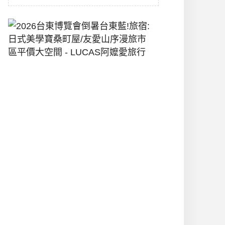
2026
台
東
博
覽
會
倒
暑
台
東
藍!
旅
宿:
日
式
美