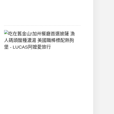
間
2026-
07-
29
吃
在
舊
金
山!
加
州
餐
廳
首
選
披
薩