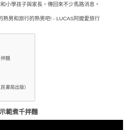
兒園和小學孩子與家長，傳回來不少馬路消息。
千拌麵
三民書局出版）
公示範煮千拌麵