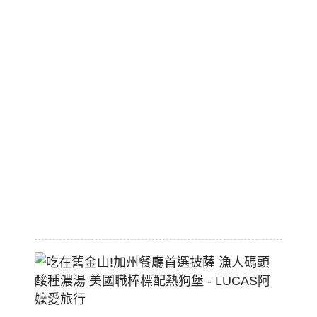
序
漫
旅
市
區
平
價
大
空
間
2026-
07-
29
吃
在
舊