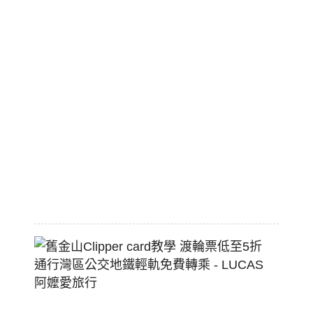
美
國
職
棒
標
配
熱
狗
堡
2026-
07-
22
舊
金
山
Clippe
Card