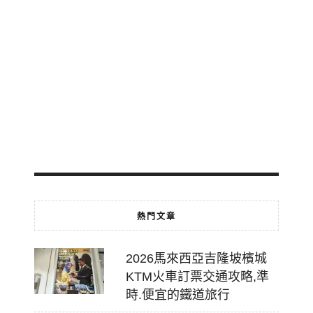
輕
軌
免
費
轉
乘
2026-
07-
18
熱門文章
2026馬來西亞吉隆坡檳城
KTM火車訂票交通攻略,準
時.便宜的鐵道旅行