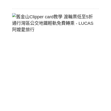
22
舊
金
山
Clippe
Card
教
學
渡
輪
票
低
至
5
折
通
行