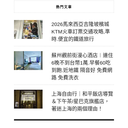
熱門文章
2026馬來西亞吉隆坡檳城
KTM火車訂票交通攻略,準
時.便宜的鐵道旅行
蘇州觀前街漫心酒店︱連住
6晚不到台幣1萬.早餐60吃
到飽.近地鐵 隔音好 免費網
路 免費洗衣
上海自由行｜和平飯店導覽
＆下午茶/星巴克旗艦店，
著迷上海的兩個理由！