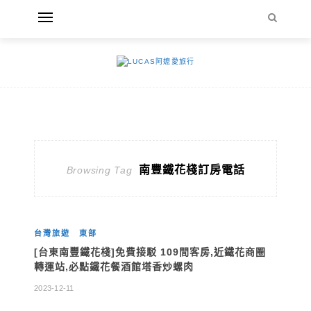
南豐鐵花棧訂房電話
Browsing Tag
台灣旅遊
東部
[台東南豐鐵花棧]免費接駁 109間客房,近鐵花商圈
轉運站,必點鐵花餐酒館塔香炒螺肉
2023-12-11