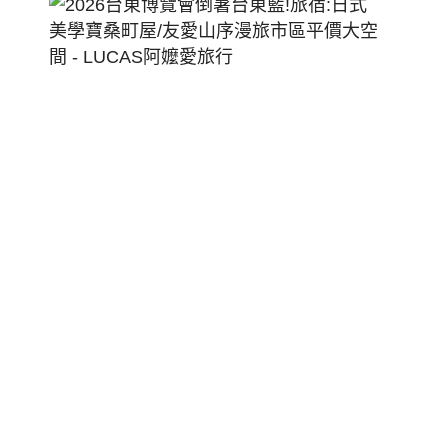
2026
台
東
博
覽
會
倒
暑
台
東
藍!
旅
宿:
日
式
美
學
寶