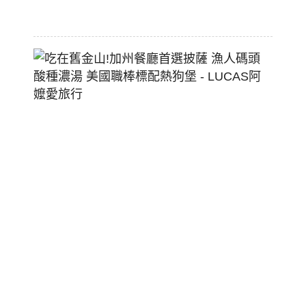
07-
29
吃
在
舊
金
山!
加
州
餐
廳
首
選
披
薩
漁