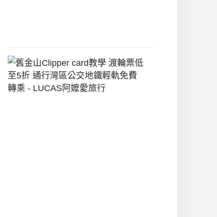
堡
2026-
07-
22
舊
金
山
Clipper
Card
教
學
渡
輪
票
低
至
5