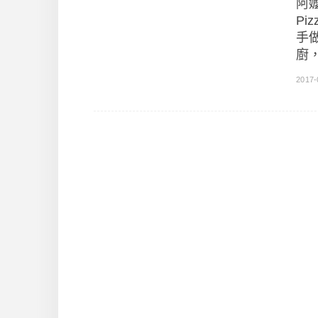
阿
P
手做
廚，
2017-