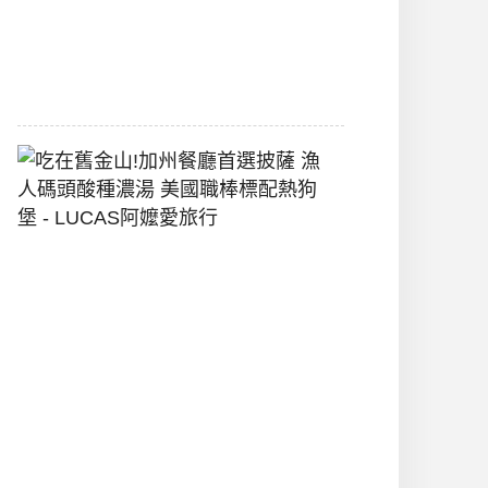
間
2026-
07-
29
吃
在
舊
金
山!
加
州
餐
廳
首
選
披