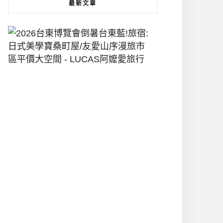
最新文章
2026
台
東
博
覽
會
倒
暑
台
東
藍!
旅
宿:
日
式