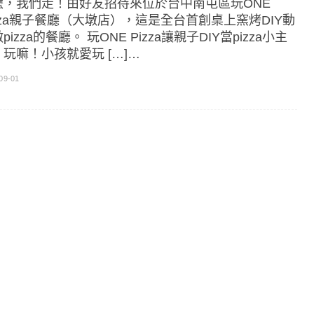
嬤，我們走！由好友招待來位於台中南屯區玩ONE
izza親子餐廳（大墩店），這是全台首創桌上窯烤DIY動
pizza的餐廳。 玩ONE Pizza讓親子DIY當pizza小主
玩嘛！小孩就愛玩 […]…
09-01