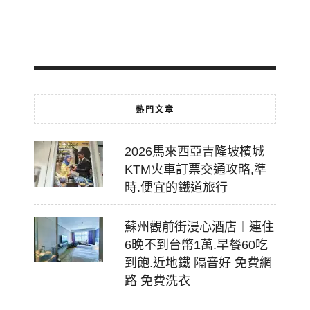
2026-
07-
18
熱門文章
2026馬來西亞吉隆坡檳城
KTM火車訂票交通攻略,準
時.便宜的鐵道旅行
蘇州觀前街漫心酒店︱連住
6晚不到台幣1萬.早餐60吃
到飽.近地鐵 隔音好 免費網
路 免費洗衣