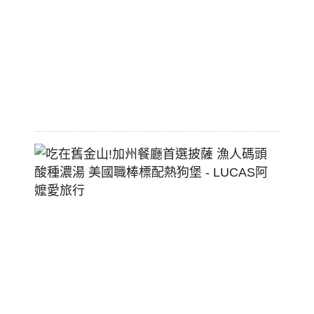
價
大
空
間
2026-
07-
29
吃
在
舊
金
山!
加
州
餐
廳