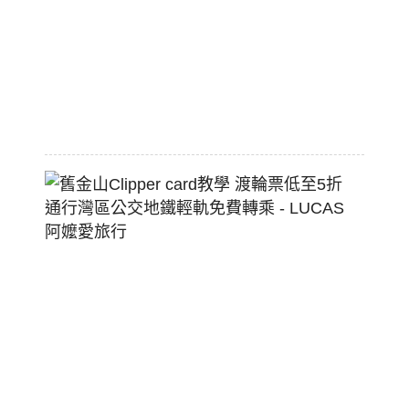
配
熱
狗
堡
2026-
07-
22
舊
金
山
Clippe
Card
教
學
渡
輪
票