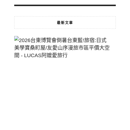
最新文章
2026
台
東
博
覽
會
倒
暑
台
東
藍!
旅
宿: