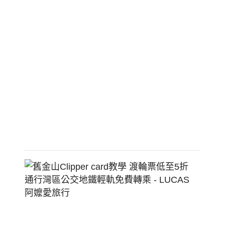
美
國
職
棒
標
配
熱
狗
堡
2026-
07-
22
舊
金
山
Clippe
Card