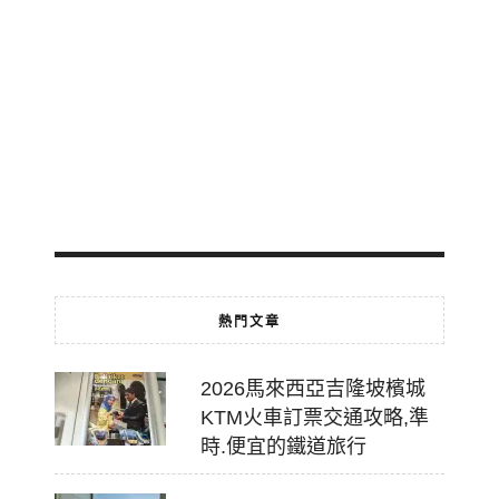
軌
免
費
轉
乘
2026-
07-
18
熱門文章
2026馬來西亞吉隆坡檳城
KTM火車訂票交通攻略,準
時.便宜的鐵道旅行