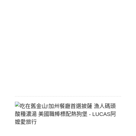
漫
旅
市
區
平
價
大
空
間
2026-
07-
29
吃
在
舊
金