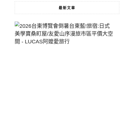
最新文章
2026
台
東
博
覽
會
倒
暑
台
東
藍!
旅
宿:
日
式