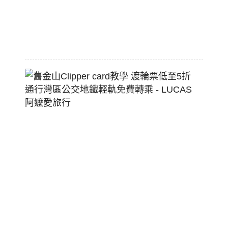
狗
堡
2026-
07-
22
舊
金
山
Clippe
Card
教
學
渡
輪
票
低
至
5