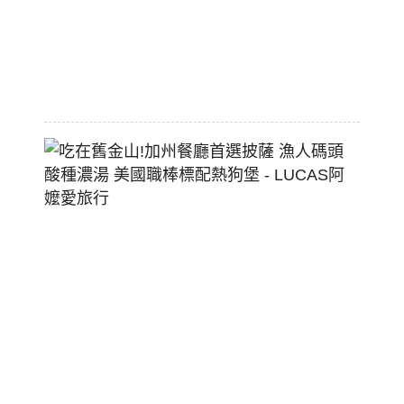
空
間
2026-
07-
29
吃
在
舊
金
山!
加
州
餐
廳
首
選