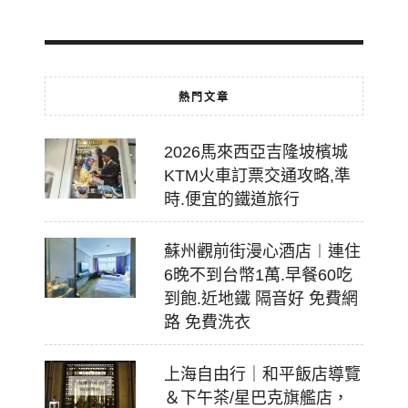
18
熱門文章
2026馬來西亞吉隆坡檳城
KTM火車訂票交通攻略,準
時.便宜的鐵道旅行
蘇州觀前街漫心酒店︱連住
6晚不到台幣1萬.早餐60吃
到飽.近地鐵 隔音好 免費網
路 免費洗衣
上海自由行｜和平飯店導覽
＆下午茶/星巴克旗艦店，