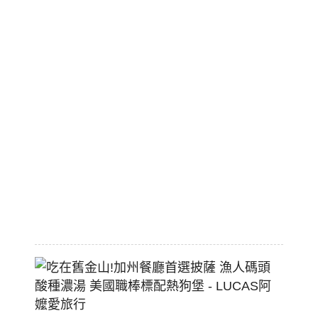
序
漫
旅
市
區
平
價
大
空
間
2026-
07-
29
吃
在
舊