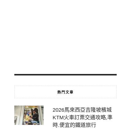
輕
軌
免
費
轉
乘
2026-
07-
18
熱門文章
2026馬來西亞吉隆坡檳城
KTM火車訂票交通攻略,準
時.便宜的鐵道旅行