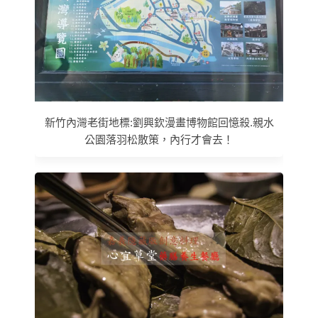
新竹內灣老街地標:劉興欽漫畫博物館回憶殺.親水
公園落羽松散策，內行才會去！