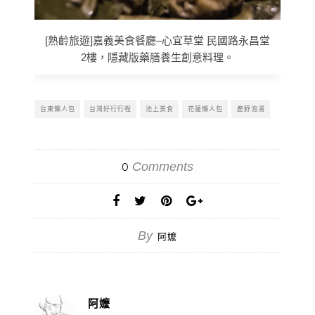
[熟齡旅遊]嘉義美食餐廳–心宜草堂 民國路永昌堂
2樓，隱藏版藥膳養生創意料理。
台東懶人包
台灣好行行程
池上美食
花蓮懶人包
鹿野泡湯
Comments
0
By
阿嬤
阿嬤