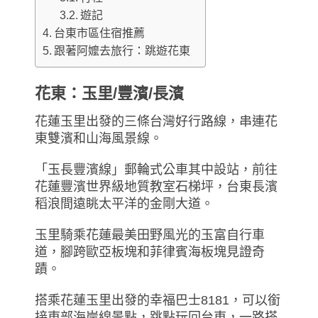
遊記
台東市區住宿推薦
跟著阿嬤去旅行：跳遊花東
花東：玉里/豐濱/長濱
花蓮玉里出發的三條台灣好行路線，串連花
東雙濱和山海風景線。
「玉長豐濱線」郵輪式公車其中設站，前往
花蓮豐濱世界級地質教室石梯坪，台東長濱
稻浪間遠眺太平洋的金剛大道。
玉里騎乘花蓮最美田野風光的玉富自行車
道，腳跨歐亞板塊和菲律賓海板塊見證奇
蹟。
搭乘花蓮玉里出發的幸福巴士8181，可以銜
接東部海岸線景點，跳點玩回台東，一路搭