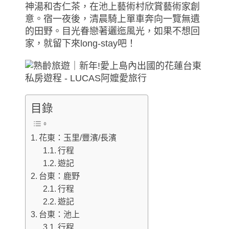
神湯和杏仁茶，在池上藝術村欣賞藝術家創
意。宿一夜後，清晨騎上單車奔向一覽無遺
的田野。目光眷戀著邐迤風光，如果不想回
家，就留下來long-stay吧！
目錄
花東：玉里/豐濱/長濱
行程
遊記
台東：鹿野
行程
遊記
台東：池上
行程