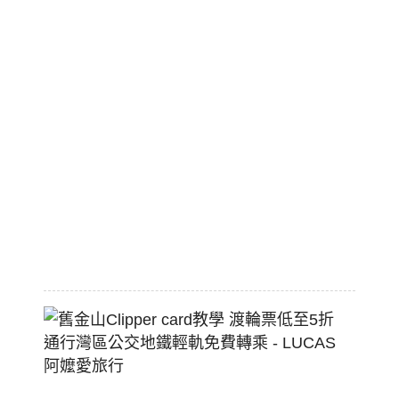
湯
美
國
職
棒
標
配
熱
狗
堡
2026-
07-
22
舊
金
山
Clippe