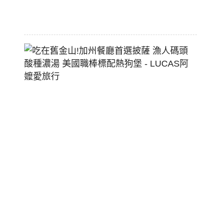
2026-
07-
29
吃
在
舊
金
山!
加
州
餐
廳
首
選
披
薩
漁