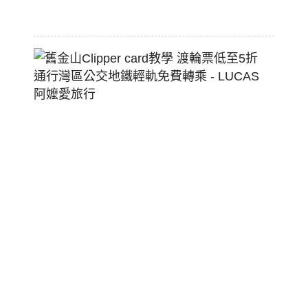
07-
22
舊
金
山
Clippe
Card
教
學
渡
輪
票
低
至
5
折
通