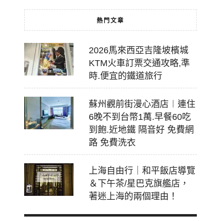
熱門文章
2026馬來西亞吉隆坡檳城
KTM火車訂票交通攻略,準
時.便宜的鐵道旅行
蘇州觀前街漫心酒店︱連住
6晚不到台幣1萬.早餐60吃
到飽.近地鐵 隔音好 免費網
路 免費洗衣
上海自由行｜和平飯店導覽
＆下午茶/星巴克旗艦店，
著迷上海的兩個理由！