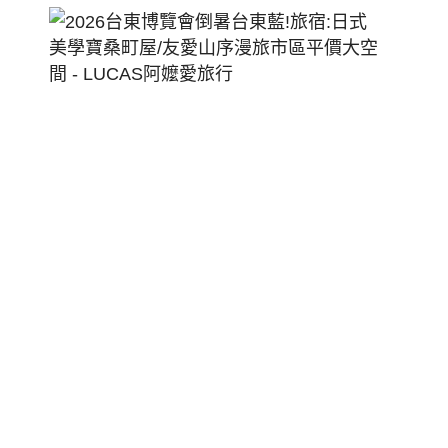
2026
台
東
博
覽
會
倒
暑
台
東
藍!
旅
宿:
日
式
美
學