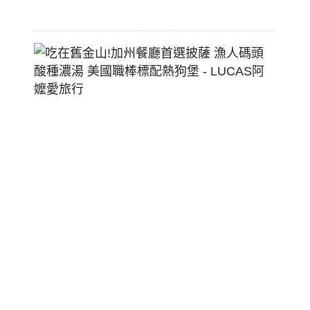
07-
29
吃
在
舊
金
山!
加
州
餐
廳
首
選
披
薩
漁
人