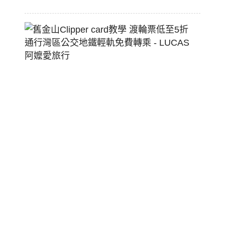
22
舊
金
山
Clippe
Card
教
學
渡
輪
票
低
至
5
折
通
行