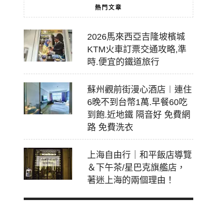
熱門文章
2026馬來西亞吉隆坡檳城
KTM火車訂票交通攻略,準
時.便宜的鐵道旅行
蘇州觀前街漫心酒店︱連住
6晚不到台幣1萬.早餐60吃
到飽.近地鐵 隔音好 免費網
路 免費洗衣
上海自由行｜和平飯店導覽
＆下午茶/星巴克旗艦店，
著迷上海的兩個理由！