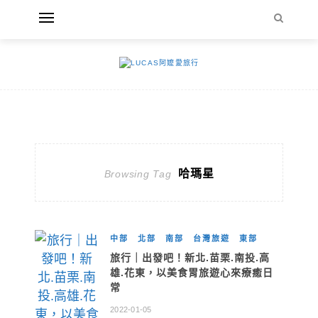
哈瑪星
Browsing Tag
中部
北部
南部
台灣旅遊
東部
旅行｜出發吧！新北.苗栗.南投.高
雄.花東，以美食胃旅遊心來療癒日
常
2022-01-05