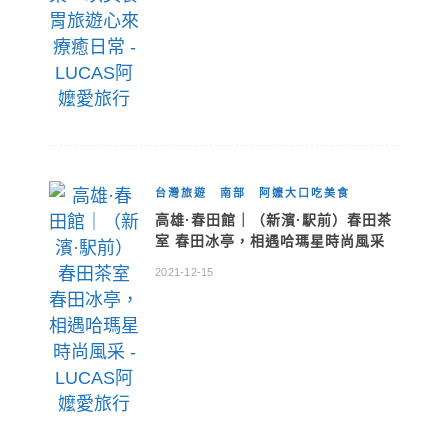
台灣旅遊
南部
阿嬤大口吃美食
高雄·春田館｜（新濱·駅前）春田茶
室 春田冰亭，相遇哈瑪星時尚風采
2021-12-15