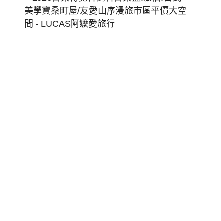
台
東
博
覽
會
倒
暑
台
東
藍!
旅
宿:
日
式
美
學
寶