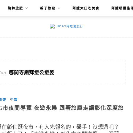
熟齡旅遊
親子旅遊
阿嬤大口吃美食
阿嬤精選生
哪間寺廟拜痘公痘婆
Tag
旅遊
中部
化市夜間導覽 夜遊永樂 跟著旅庫走讀彰化深度旅
興在彰化逛夜市，有人先報名的，舉手！沒想過吧？