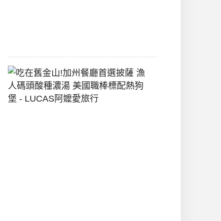
間
2026-
07-
29
吃
在
舊
金
山!
加
州
餐
廳
首
選
披