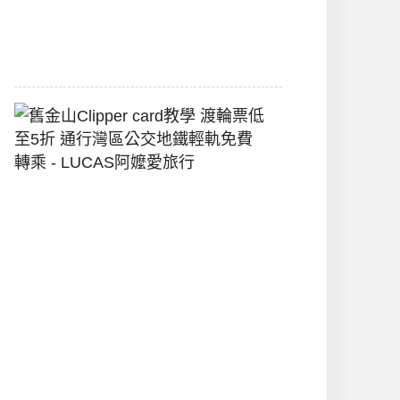
堡
2026-
07-
22
舊
金
山
Clipper
Card
教
學
渡
輪
票
低
至
5