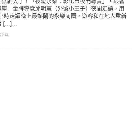
，就虧大了！「夜遊永樂：彰化市夜間導覽」，跟著
旅庫」金牌導覽邱明憲（外號小王子）夜間走讀，用
.5小時走讀晚上最熱鬧的永樂商圈，遊客和在地人重新
 […]…
08-22