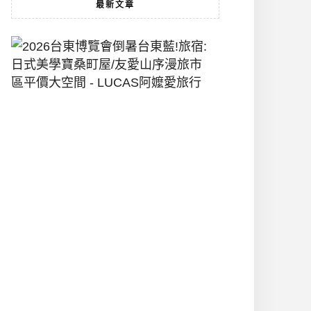
最新文章
2026
台
東
博
覽
會
倒
暑
台
東
藍!
旅
宿:
日
式