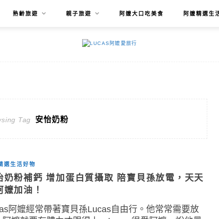
熟齡旅遊
親子旅遊
阿嬤大口吃美食
阿嬤精選生
安怡奶粉
sing Tag
精選生活好物
怡奶粉補鈣 增加蛋白質攝取 陪寶貝孫放電，天天
阿嬤加油！
cas阿嬤經常帶著寶貝孫Lucas自由行。他常常需要放