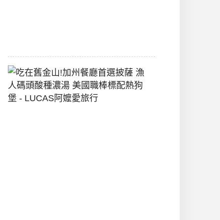
間
2026-
07-
29
吃
在
舊
金
山!
加
州
餐
廳
首
選
披