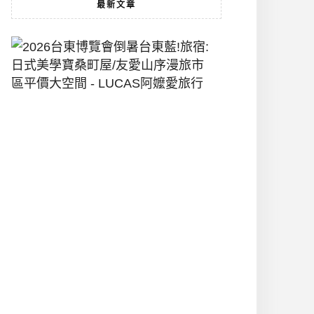
最新文章
2026
台
東
博
覽
會
倒
暑
台
東
藍!
旅
宿:
日
式