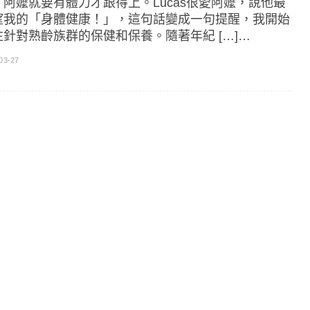
，阿嬤就要有體力才跟得上。Lucas很愛阿嬤，說他最
望我的「身體健康！」，這句話變成一句提醒，我開始
注針對熟齡族群的保健和保養。隨著年紀 […]…
03-27