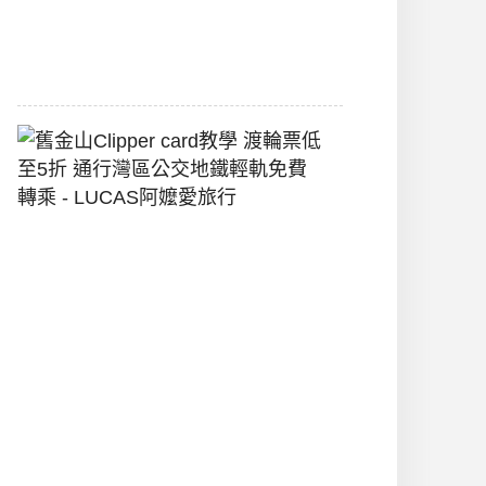
堡
2026-
07-
22
舊
金
山
Clipper
Card
教
學
渡
輪
票
低
至
5