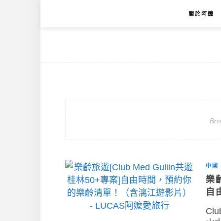
關於阿嬤
Br
中國
樂齡
自
Cl