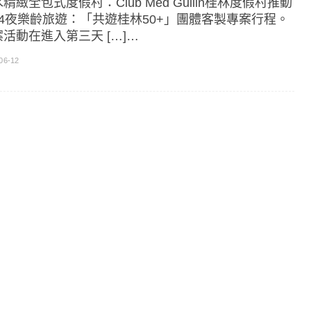
精緻全包式度假村：Club Med Guilin桂林度假村推動
天4夜樂齡旅遊：「共遊桂林50+」團體客製專案行程。
活動在進入第三天 […]…
06-12