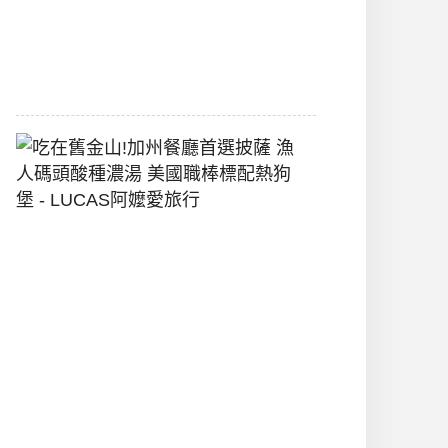
間
2026-
07-
29
吃
在
舊
金
山!
加
州
餐
廳
首
選
披