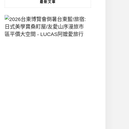
最新文章
2026
台
東
博
覽
會
倒
暑
台
東
藍!
旅
宿:
日
式