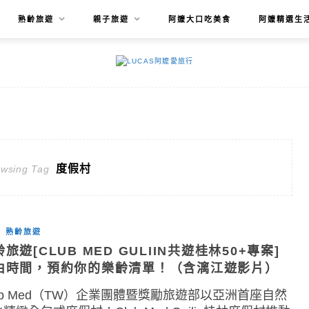
熟齡旅遊
親子旅遊
阿嬤大口吃美食
阿嬤精選生
度假村
owsing Tag
熟齡旅遊
旅遊[CLUB MED GULIIN共遊桂林50+專案]
由時間，預約你的樂齡清單！（含漓江遊影片）
ub Med（TW）企業團體暨獎勵旅遊部以亞洲首座自然