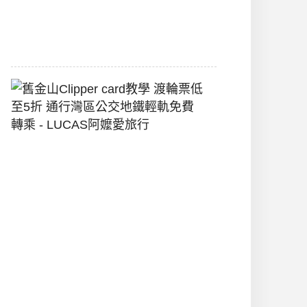
堡
2026-
07-
22
舊
金
山
Clipper
Card
教
學
渡
輪
票
低
至
5