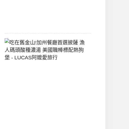
間
2026-
07-
29
吃
在
舊
金
山!
加
州
餐
廳
首
選
披