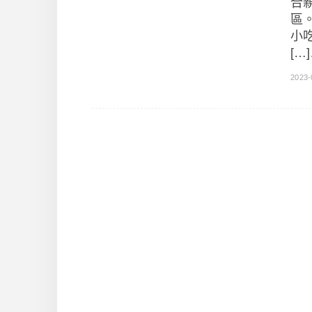
合
區
小
[…
2023-