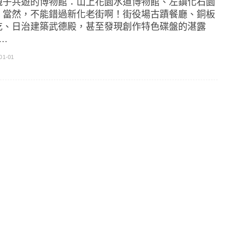
親子共遊的博物館：山上花園水道博物館、左鎮化石園
。當然，不能錯過新化老街啊！街役場古蹟餐廳、銅板
吃、日治建築武德殿，甚至發現創作特色碟盤的湛露
]…
01-01