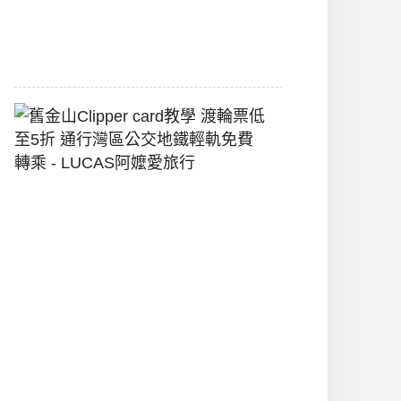
堡
2026-
07-
22
舊
金
山
Clipper
Card
教
學
渡
輪
票
低
至
5