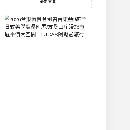
最新文章
2026
台
東
博
覽
會
倒
暑
台
東
藍!
旅
宿:
日
式