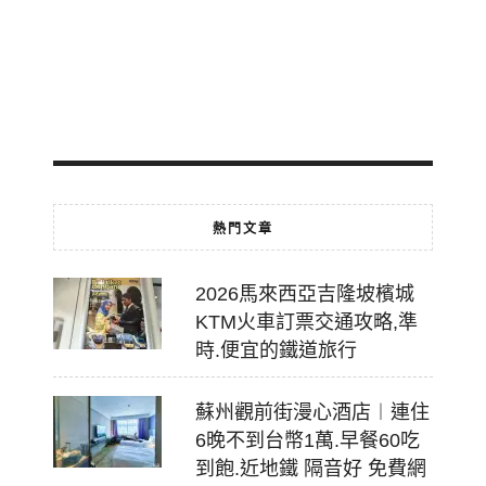
轉
乘
2026-
07-
18
熱門文章
2026馬來西亞吉隆坡檳城
KTM火車訂票交通攻略,準
時.便宜的鐵道旅行
蘇州觀前街漫心酒店︱連住
6晚不到台幣1萬.早餐60吃
到飽.近地鐵 隔音好 免費網