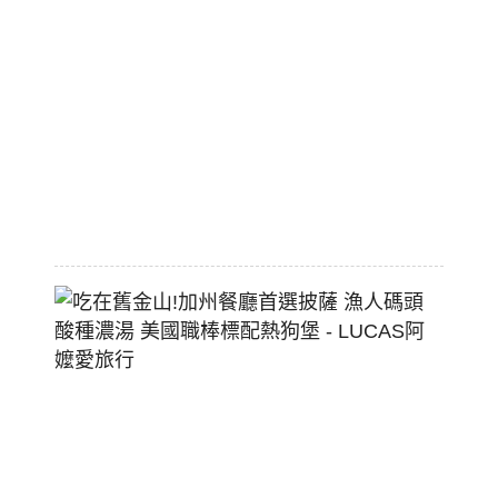
區
平
價
大
空
間
2026-
07-
29
吃
在
舊
金
山!
加
州