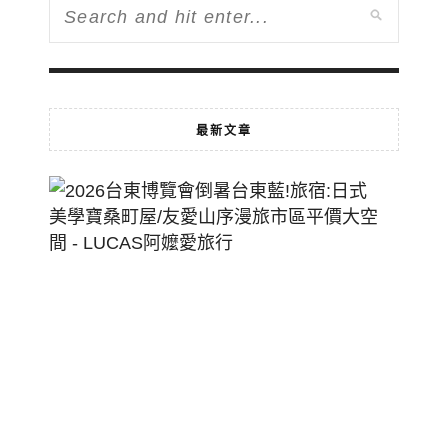
最新文章
2026
台
東
博
覽
會
倒
暑
台
東
藍!