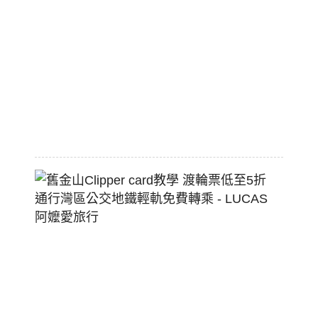
棒
標
配
熱
狗
堡
2026-
07-
22
舊
金
山
Clippe
Card
教
學
渡