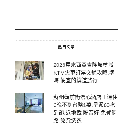
2026-
07-
18
熱門文章
2026馬來西亞吉隆坡檳城
KTM火車訂票交通攻略,準
時.便宜的鐵道旅行
蘇州觀前街漫心酒店︱連住
6晚不到台幣1萬.早餐60吃
到飽.近地鐵 隔音好 免費網
路 免費洗衣