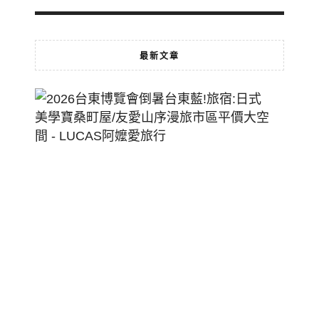
最新文章
2026
台
東
博
覽
會
倒
暑
台
東
藍!
旅
宿: