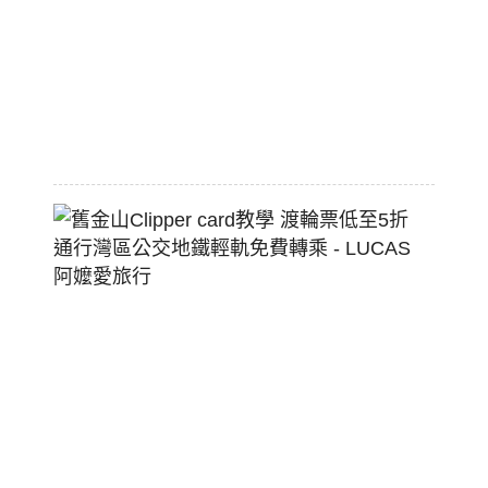
配
熱
狗
堡
2026-
07-
22
舊
金
山
Clippe
Card
教
學
渡
輪
票