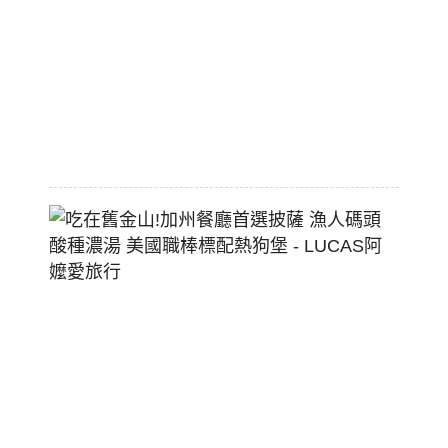
價
大
空
間
2026-
07-
29
吃
在
舊
金
山!
加
州
餐
廳