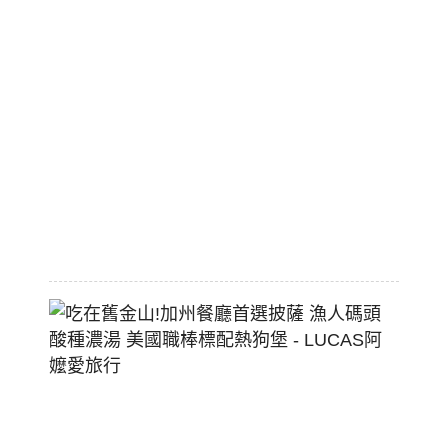
旅
市
區
平
價
大
空
間
2026-
07-
29
吃
在
舊
金
山!
加