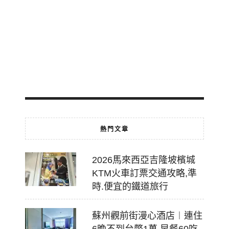
免
費
轉
乘
2026-
07-
18
熱門文章
2026馬來西亞吉隆坡檳城
KTM火車訂票交通攻略,準
時.便宜的鐵道旅行
蘇州觀前街漫心酒店︱連住