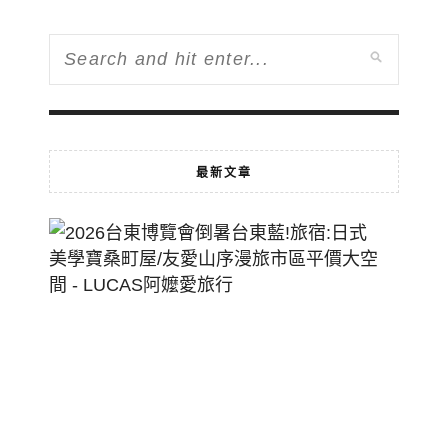
最新文章
2026
台
東
博
覽
會
倒
暑
台