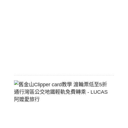
職
棒
標
配
熱
狗
堡
2026-
07-
22
舊
金
山
Clippe
Card
教
學