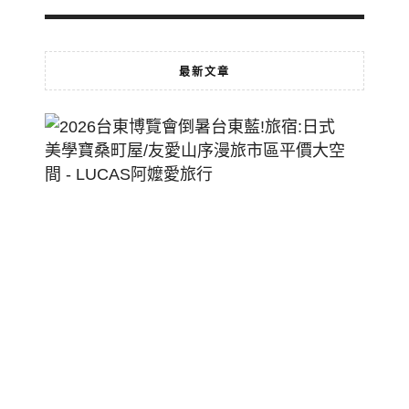
最新文章
2026
台
東
博
覽
會
倒
暑
台
東
藍!
旅
宿: