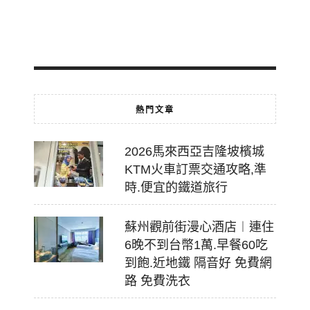
2026-
07-
18
熱門文章
2026馬來西亞吉隆坡檳城
KTM火車訂票交通攻略,準
時.便宜的鐵道旅行
蘇州觀前街漫心酒店︱連住
6晚不到台幣1萬.早餐60吃
到飽.近地鐵 隔音好 免費網
路 免費洗衣