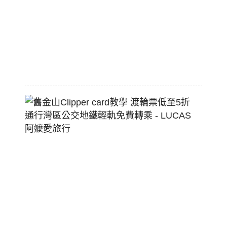
配
熱
狗
堡
2026-
07-
22
舊
金
山
Clippe
Card
教
學
渡
輪
票