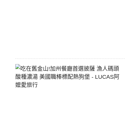
價
大
空
間
2026-
07-
29
吃
在
舊
金
山!
加
州
餐
廳