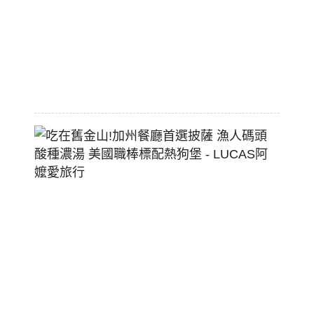
大
空
間
2026-
07-
29
吃
在
舊
金
山!
加
州
餐
廳
首