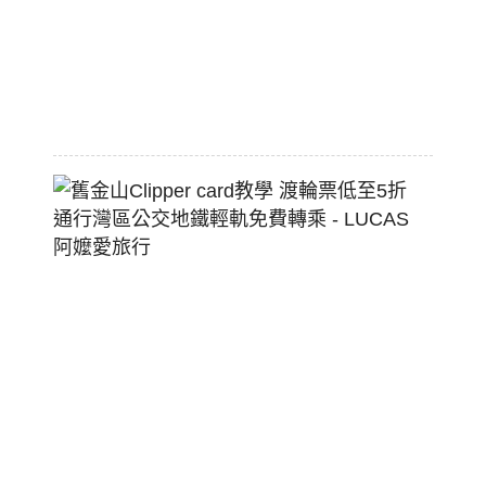
熱
狗
堡
2026-
07-
22
舊
金
山
Clippe
Card
教
學
渡
輪
票
低