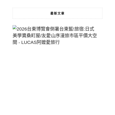
最新文章
2026
台
東
博
覽
會
倒
暑
台
東
藍!
旅
宿:
日