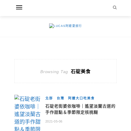
石碇美食
Browsing Tag
北部
台灣
阿嬤大口吃美食
石碇老街婆依咖啡｜遙望淡蘭古道的
手作甜點＆季節限定核桃糊
2021-05-06