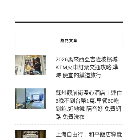
07-
18
熱門文章
2026馬來西亞吉隆坡檳城
KTM火車訂票交通攻略,準
時.便宜的鐵道旅行
蘇州觀前街漫心酒店︱連住
6晚不到台幣1萬.早餐60吃
到飽.近地鐵 隔音好 免費網
路 免費洗衣
上海自由行｜和平飯店導覽