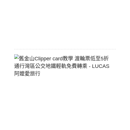
配
熱
狗
堡
2026-
07-
22
舊
金
山
Clippe
Card
教
學
渡
輪
票