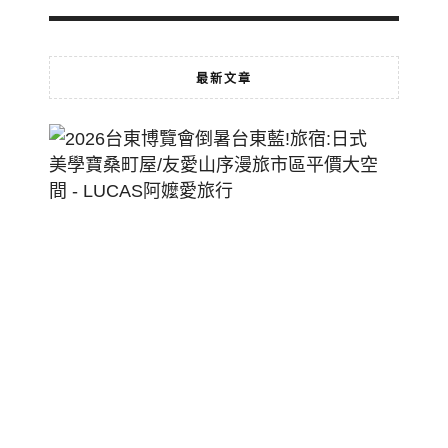
最新文章
2026
台
東
博
覽
會
倒
暑
台
東
藍!
旅
宿: