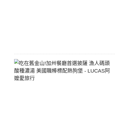
價
大
空
間
2026-
07-
29
吃
在
舊
金
山!
加
州
餐
廳