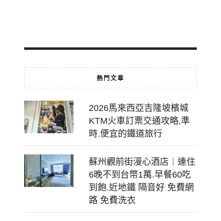
2026-
07-
18
熱門文章
2026馬來西亞吉隆坡檳城
KTM火車訂票交通攻略,準
時.便宜的鐵道旅行
蘇州觀前街漫心酒店︱連住
6晚不到台幣1萬.早餐60吃
到飽.近地鐵 隔音好 免費網
路 免費洗衣