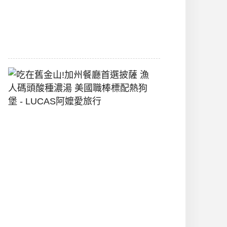
間
2026-
07-
29
吃
在
舊
金
山!
加
州
餐
廳
首
選
披