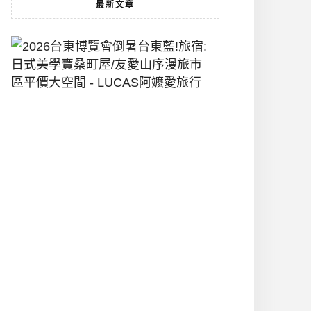
最新文章
2026
台
東
博
覽
會
倒
暑
台
東
藍!
旅
宿:
日
式