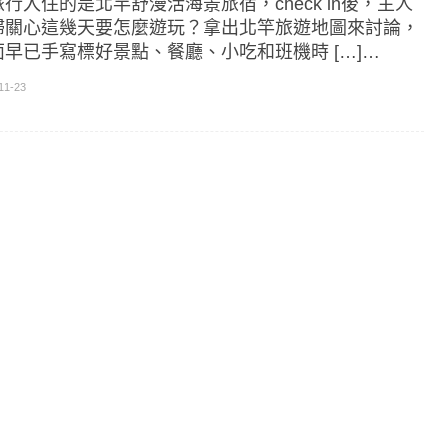
行入住的是北竿舒漫活海景旅宿，check in後，主人
婦關心這幾天要怎麼遊玩？拿出北竿旅遊地圖來討論，
面早已手寫標好景點、餐廳、小吃和班機時 […]…
11-23