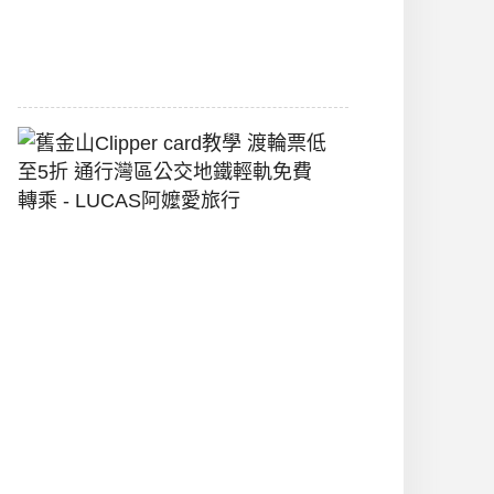
堡
2026-
07-
22
舊
金
山
Clipper
Card
教
學
渡
輪
票
低
至
5