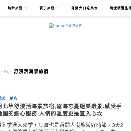
熟齡旅遊
親子旅遊
阿嬤大口吃美食
阿嬤精選生
舒漫活海景旅宿
g Tag
旅遊
離島
祖北竿舒漫活海景旅宿,望海忘憂絕美環景.感受手
地圖的細心服務 人情的溫度更是直入心坎
祖冬季進入淡季，其實也是避開人潮旅遊好時節。3天2