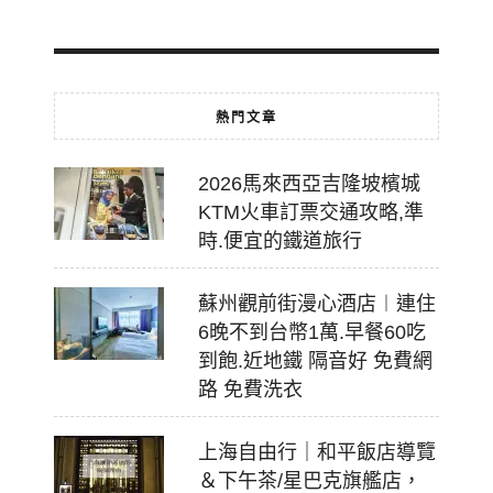
18
熱門文章
2026馬來西亞吉隆坡檳城
KTM火車訂票交通攻略,準
時.便宜的鐵道旅行
蘇州觀前街漫心酒店︱連住
6晚不到台幣1萬.早餐60吃
到飽.近地鐵 隔音好 免費網
路 免費洗衣
上海自由行｜和平飯店導覽
＆下午茶/星巴克旗艦店，