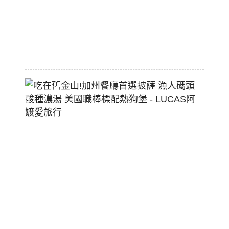
空
間
2026-
07-
29
吃
在
舊
金
山!
加
州
餐
廳
首
選