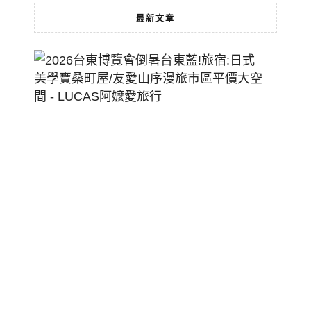
最新文章
2026
台
東
博
覽
會
倒
暑
台
東
藍!
旅
宿:
日
式