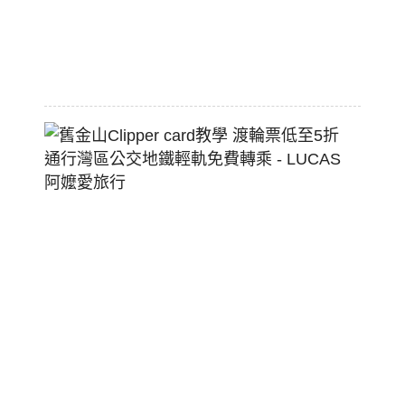
狗
堡
2026-
07-
22
舊
金
山
Clippe
Card
教
學
渡
輪
票
低
至
5