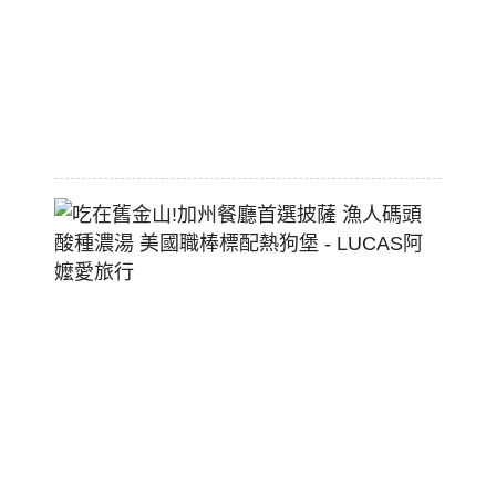
大
空
間
2026-
07-
29
吃
在
舊
金
山!
加
州
餐
廳
首