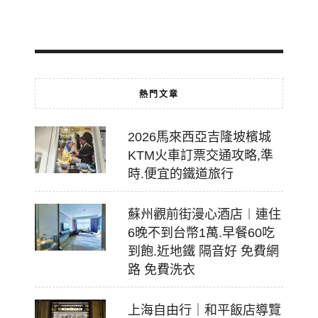
07-
18
熱門文章
2026馬來西亞吉隆坡檳城
KTM火車訂票交通攻略,準
時.便宜的鐵道旅行
蘇州觀前街漫心酒店︱連住
6晚不到台幣1萬.早餐60吃
到飽.近地鐵 隔音好 免費網
路 免費洗衣
上海自由行｜和平飯店導覽