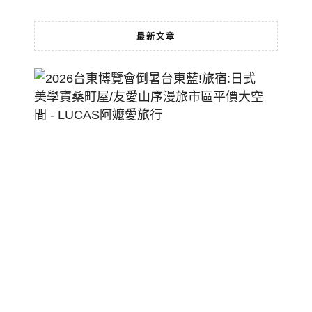
最新文章
2026
台
東
博
覽
會
倒
暑
台
東
藍!
旅
宿:
日