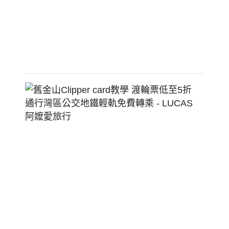
熱
狗
堡
2026-
07-
22
舊
金
山
Clippe
Card
教
學
渡
輪
票
低