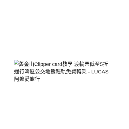
配
熱
狗
堡
2026-
07-
22
舊
金
山
Clippe
Card
教
學
渡
輪
票