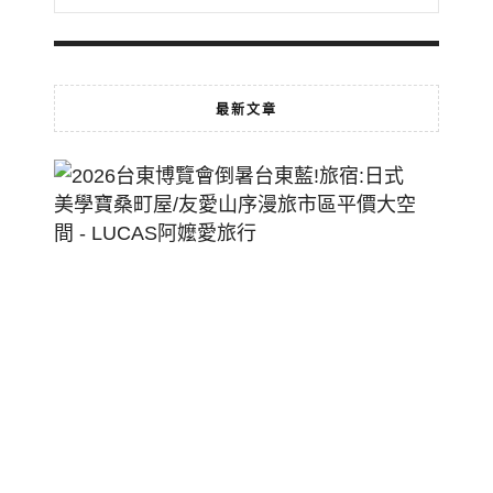
最新文章
2026
台
東
博
覽
會
倒
暑
台
東
藍!
旅