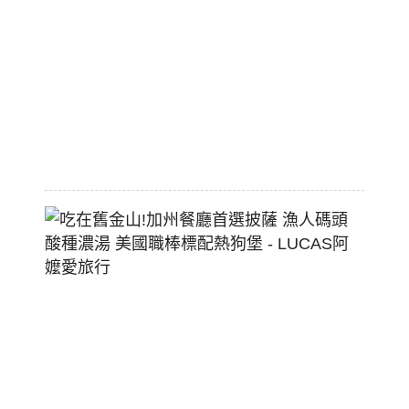
平
價
大
空
間
2026-
07-
29
吃
在
舊
金
山!
加
州
餐