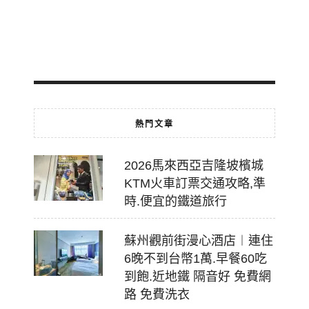
乘
2026-
07-
18
熱門文章
2026馬來西亞吉隆坡檳城
KTM火車訂票交通攻略,準
時.便宜的鐵道旅行
蘇州觀前街漫心酒店︱連住
6晚不到台幣1萬.早餐60吃
到飽.近地鐵 隔音好 免費網
路 免費洗衣