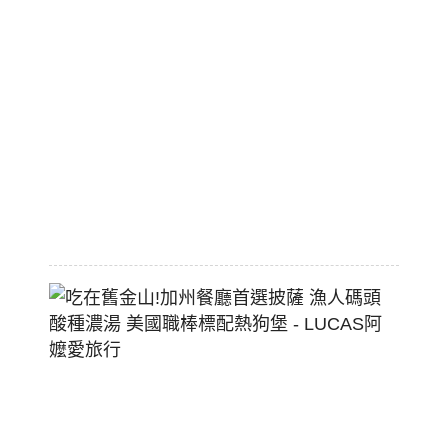
市
區
平
價
大
空
間
2026-
07-
29
吃
在
舊
金
山!
加