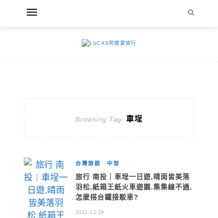
車埕
Browsing Tag
台灣旅遊
中部
旅行 南投｜車埕一日遊,晴雨皆美落
羽松,紙箱王紙火車遊園.集集線不通,
怎麼搭台鐵接駁車?
2021-12-29