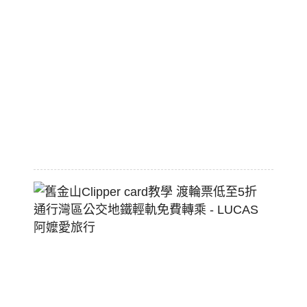
職
棒
標
配
熱
狗
堡
2026-
07-
22
舊
金
山
Clippe
Card
教
學