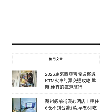
費
轉
乘
2026-
07-
18
熱門文章
2026馬來西亞吉隆坡檳城
KTM火車訂票交通攻略,準
時.便宜的鐵道旅行
蘇州觀前街漫心酒店︱連住
6晚不到台幣1萬.早餐60吃