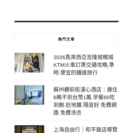
07-
18
熱門文章
2026馬來西亞吉隆坡檳城
KTM火車訂票交通攻略,準
時.便宜的鐵道旅行
蘇州觀前街漫心酒店︱連住
6晚不到台幣1萬.早餐60吃
到飽.近地鐵 隔音好 免費網
路 免費洗衣
上海自由行｜和平飯店導覽