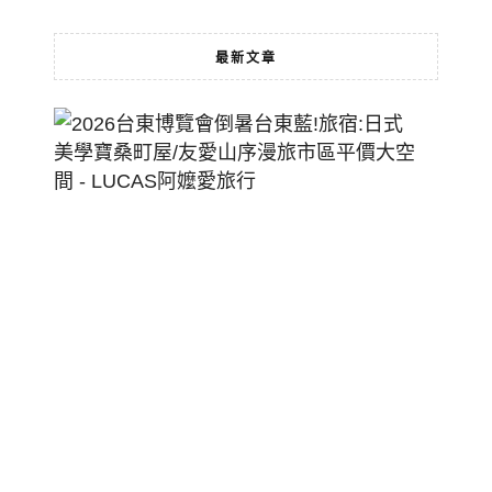
最新文章
2026
台
東
博
覽
會
倒
暑
台
東
藍!
旅
宿:
日