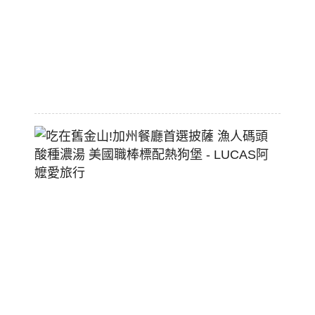
大
空
間
2026-
07-
29
吃
在
舊
金
山!
加
州
餐
廳
首