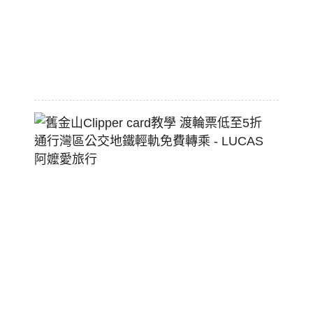
熱
狗
堡
2026-
07-
22
舊
金
山
Clippe
Card
教
學
渡
輪
票
低