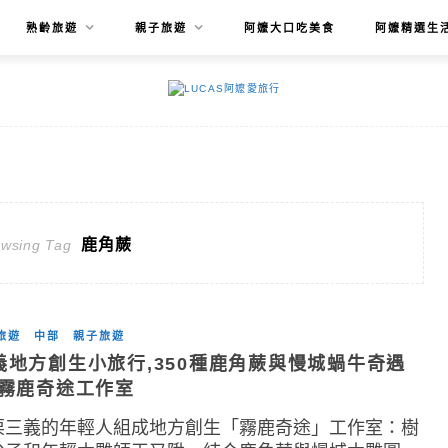
熟齡旅遊
親子旅遊
阿嬤大口吃美食
阿嬤精選生
鹿角蕨
owsing Tag
旅遊
中部
親子旅遊
義地方創生小旅行,350種鹿角蕨與慢城蝸牛奇遇
-霧鹿奇途工作室
栗三義的年輕人組成地方創生「霧鹿奇途」工作室：樹