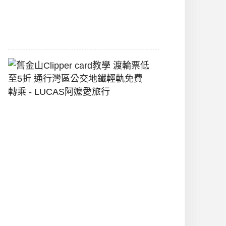
堡
2026-
07-
22
舊
金
山
Clipper
Card
教
學
渡
輪
票
低
至
5