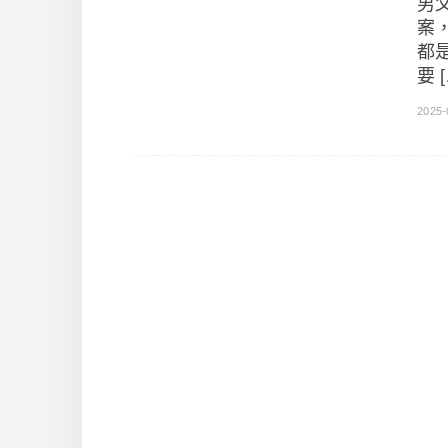
男
案
都
要 
2025-