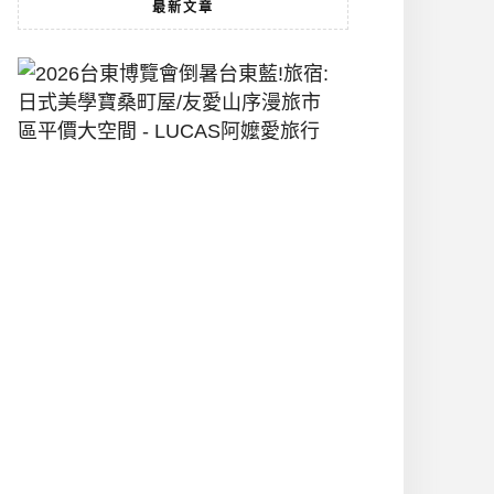
最新文章
2026
台
東
博
覽
會
倒
暑
台
東
藍!
旅
宿:
日
式