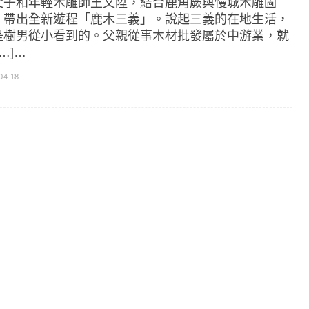
父子和年輕木雕師王又陞，結合鹿角蕨與慢城木雕圖
，帶出全新遊程「鹿木三義」。說起三義的在地生活，
是樹男從小看到的。父親從事木材批發屬於中游業，就
[…]…
04-18