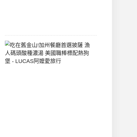
間
2026-
07-
29
吃
在
舊
金
山!
加
州
餐
廳
首
選
披