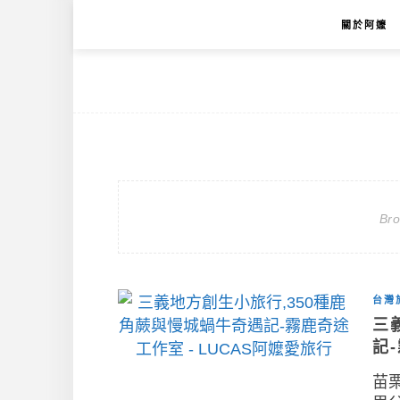
關於阿嬤
Br
台灣
三
記
苗