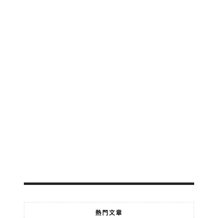
區
公
交
地
鐵
輕
軌
免
費
轉
乘
2026-
07-
18
熱門文章