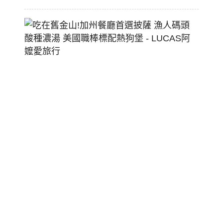
吃
在
舊
金
山!
加
州
餐
廳
首
選
披
薩
漁
人
碼