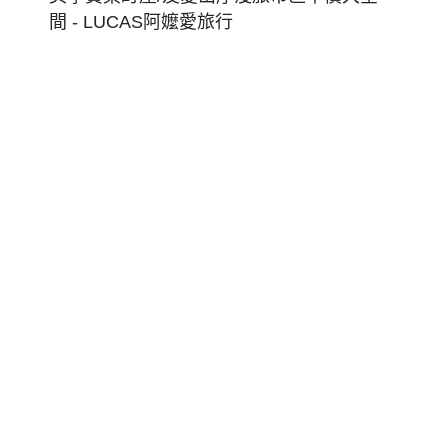
東
博
覽
會
倒
暑
台
東
藍!
旅
宿:
日
式
美
學
寶
桑