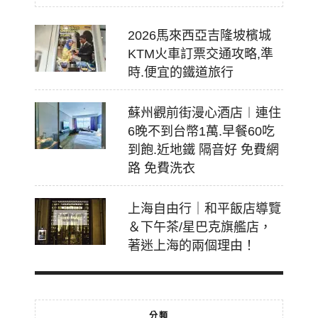
2026馬來西亞吉隆坡檳城
KTM火車訂票交通攻略,準
時.便宜的鐵道旅行
蘇州觀前街漫心酒店︱連住
6晚不到台幣1萬.早餐60吃
到飽.近地鐵 隔音好 免費網
路 免費洗衣
上海自由行｜和平飯店導覽
＆下午茶/星巴克旗艦店，
著迷上海的兩個理由！
分類