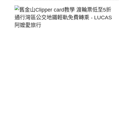
舊
金
山
Clippe
Card
教
學
渡
輪
票
低
至
5
折
通
行
灣