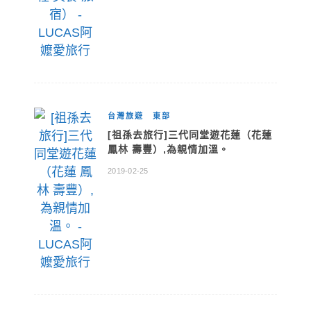
台灣旅遊
東部
[祖孫去旅行]三代同堂遊花蓮（花蓮
鳳林 壽豐）,為親情加溫。
2019-02-25