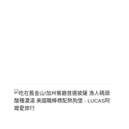
旅
市
區
平
價
大
空
間
2026-
07-
29
吃
在
舊
金
山!