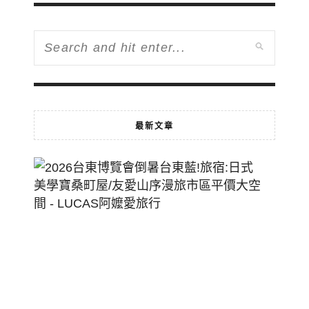
最新文章
2026
台
東
博
覽
會
倒
暑
台