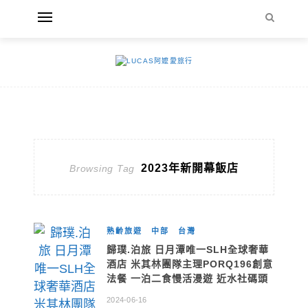
2023年新開幕飯店
Browsing Tag
熟齡旅遊
中部
台灣
歸璞.泊旅 日月潭唯一SLH全球奢華
酒店 米其林團隊主理PORQ196創意
法餐 一泊二食慢活漫遊 近水社碼頭
2024-06-16