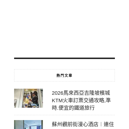
免
費
轉
乘
2026-
07-
18
熱門文章
2026馬來西亞吉隆坡檳城
KTM火車訂票交通攻略,準
時.便宜的鐵道旅行
蘇州觀前街漫心酒店︱連住