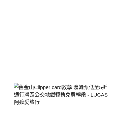
國
職
棒
標
配
熱
狗
堡
2026-
07-
22
舊
金
山
Clippe
Card
教