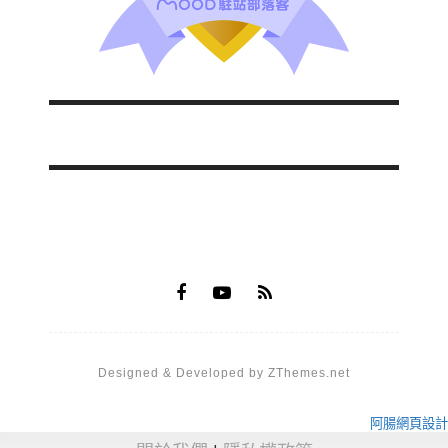
Designed & Developed by ZThemes.net
阿腸網頁設計