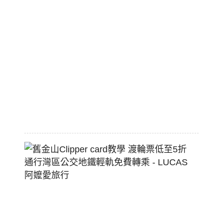
職
棒
標
配
熱
狗
堡
2026-
07-
22
舊
金
山
Clippe
Card
教
學