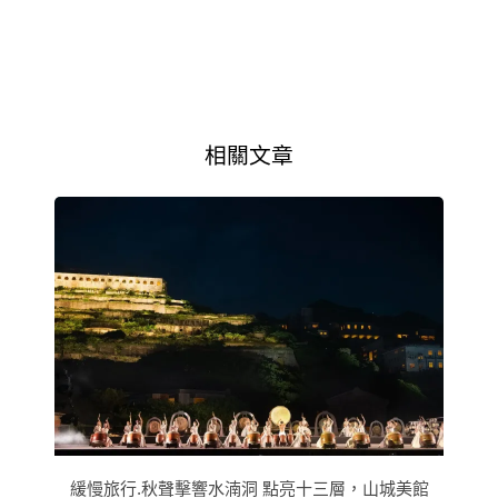
相關文章
緩慢旅行.秋聲擊響水湳洞 點亮十三層，山城美館