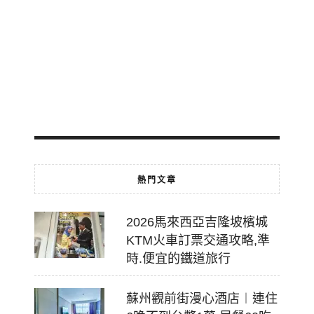
免
費
轉
乘
2026-
07-
18
熱門文章
2026馬來西亞吉隆坡檳城
KTM火車訂票交通攻略,準
時.便宜的鐵道旅行
蘇州觀前街漫心酒店︱連住