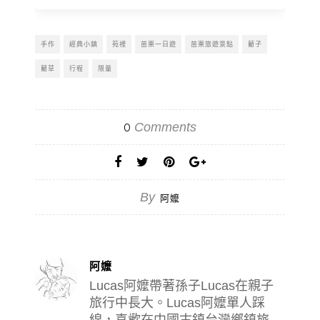
手作
經典小鎮
苑裡
苗栗一日遊
苗栗旅遊景點
藺子
藺草
行程
限量
Comments
0
By
阿嬤
阿嬤
Lucas阿嬤帶著孫子Lucas在親子
旅行中長大。Lucas阿嬤單人踩
線，喜歡在中國古鎮台灣鄉鎮旅