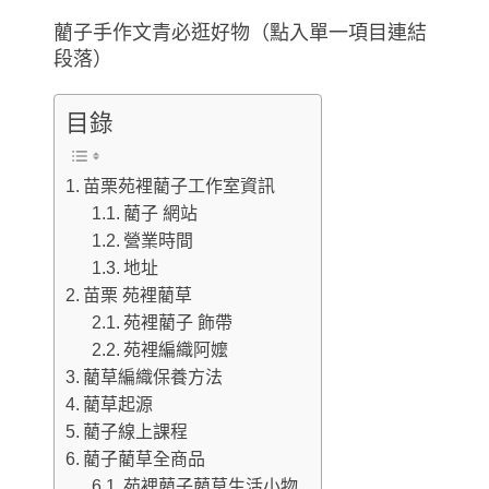
藺子手作文青必逛好物（點入單一項目連結
段落）
目錄
苗栗苑裡藺子工作室資訊
藺子 網站
營業時間
地址
苗栗 苑裡藺草
苑裡藺子 飾帶
苑裡編織阿嬤
藺草編織保養方法
藺草起源
藺子線上課程
藺子藺草全商品
苑裡藺子藺草生活小物