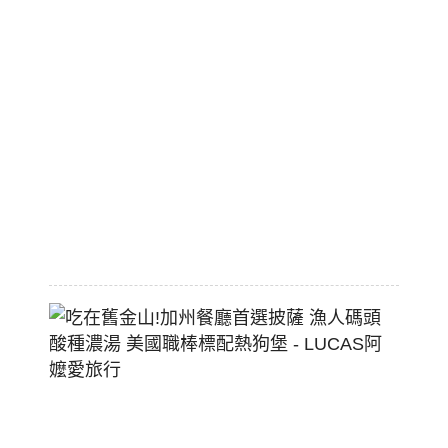
旅
市
區
平
價
大
空
間
2026-
07-
29
吃
在
舊
金
山!
加